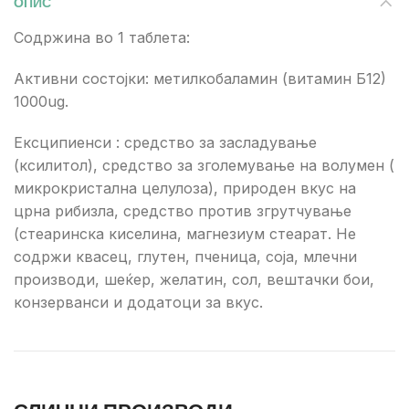
ОПИС
Содржина во 1 таблета:
Активни состојки: метилкобаламин (витамин Б12)
1000ug.
Ексципиенси : средство за засладување
(ксилитол), средство за зголемување на волумен (
микрокристална целулоза), природен вкус на
црна рибизла, средство против згрутчување
(стеаринска киселина, магнезиум стеарат. Не
содржи квасец, глутен, пченица, соја, млечни
производи, шеќер, желатин, сол, вештачки бои,
конзерванси и додатоци за вкус.