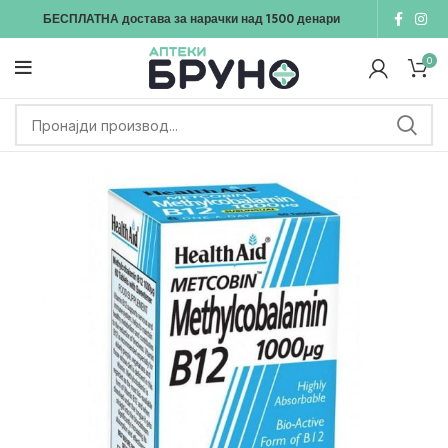
БЕСПЛАТНА достава
за нарачки над
1500
денари
0