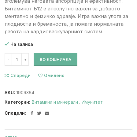
зголемува неговата апсорпција и ефективност.
Витаминот Б12 е апсолутно важен за доброто
ментално и физичко здравје. Игра важна улога за
плодноста и бременоста, ја помага нормалната
работа на кардиоваскуларниот систем.
На залиха
ВО КОШНИЧКА
Спореди
Омилено
SKU:
1909364
Категории:
Витамини и минерали
,
Имунитет
Сподели