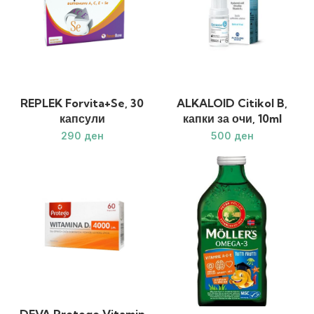
REPLEK Forvita+Se, 30
ALKALOID Citikol B,
капсули
капки за очи, 10ml
ден
ден