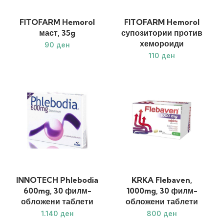
FITOFARM Hemorol
FITOFARM Hemorol
маст, 35g
супозитории против
хемороиди
ден
ден
INNOTECH Phlebodia
KRKA Flebaven,
600mg, 30 филм-
1000mg, 30 филм-
обложени таблети
обложени таблети
ден
ден