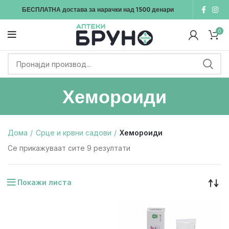
БЕСПЛАТНА достава
за нарачки над
1500
денари
0
Хемороиди
Дома
Срце и крвни садови
Хемороиди
Се прикажуваат сите 9 резултати
Покажи листа