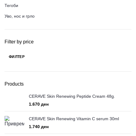
Тегоби
Уво, нос и грло
Filter by price
ФИЛТЕР
Мин.
Макс.
цена
цена
Products
CERAVE Skin Renewing Peptide Cream 48g.
ден
CERAVE Skin Renewing Vitamin C serum 30ml
ден