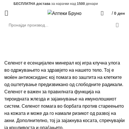
БЕСПЛАТНА достава
за нарачки над
1500
денари
/
0
ден
Селен
Селенот е есенцијален минерал кој игра клучна улога
во одржувањето на здравјето на нашето тело. Тој е
моќен антиоксиданс кој помага во заштита на клетките
од оштетување предизвикано од слободните радикали.
Селенот е важен за правилната функција на
тироидната жлезда и зајакнување на имунолошкиот
систем. Селенот помага во борбата против стареењето
на кожата и може да го намали ризикот од развој на
акни. Дополнително, тој ја зајакнува косата, спречувајќи
ја кршливоста и опаѓањето.