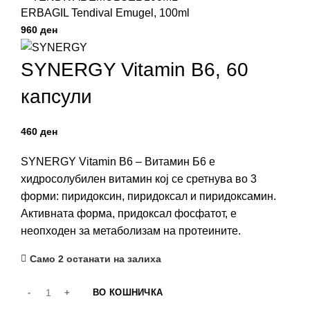
ERBAGIL Tendival Emugel, 100ml
SYNERGY Vitamin B6, 60
капсули
ден
SYNERGY Vitamin B6 – Витамин Б6 е
хидросолубилен витамин кој се сретнува во 3
форми: пиридоксин, пиридоксал и пиридоксамин.
Активната форма, придоксал фосфатот, е
неопходен за метаболизам на протеините.
Само 2 останати на залиха
ВО КОШНИЧКА