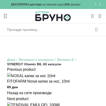
БЕСПЛАТНА достава
за нарачки над
1500
денари
0
Зголеми
Дома
Витамини и минерали
Витамин Б
SYNERGY Vitamin B6, 60 капсули
Previous product
FITOFARM Nosal капки за нос, 10ml
Назад на сите производи
Next product