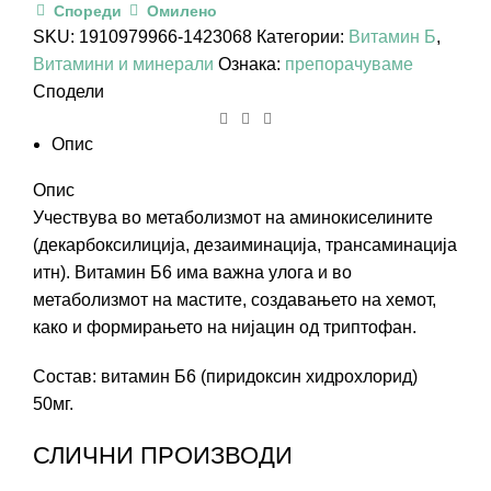
Спореди
Омилено
SKU:
1910979966-1423068
Категории:
Витамин Б
,
Витамини и минерали
Ознака:
препорачуваме
Сподели
Опис
Опис
Учествува во метаболизмот на аминокиселините
(декарбоксилиција, дезаиминација, трансаминација
итн). Витамин Б6 има важна улога и во
метаболизмот на мастите, создавањето на хемот,
како и формирањето на нијацин од триптофан.
Состав: витамин Б6 (пиридоксин хидрохлорид)
50мг.
СЛИЧНИ ПРОИЗВОДИ