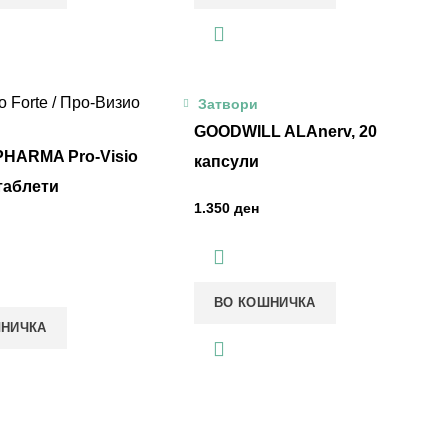
Затвори
GOODWILL ALAnerv, 20
HARMA Pro-Visio
капсули
 таблети
ден
ВО КОШНИЧКА
ШНИЧКА