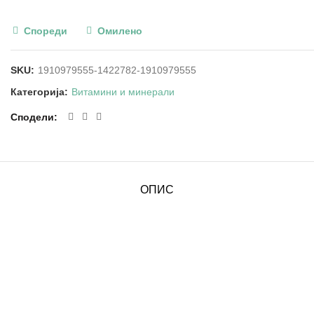
Спореди
Омилено
SKU:
1910979555-1422782-1910979555
Категорија:
Витамини и минерали
Сподели
ОПИС