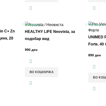
Затвори
Затвори
n C+ Zn
HEALTHY LIFE Neovista, за
UNIMED P
цинк, 20
подобар вид
Forte, 40
ден
ден
ВО КОШНИЧКА
ВО КО