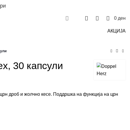
ри
Контакт
Пријави се
0
0
0
0
ден
АКЦИЈА
сули
x, 30 капсули
рн дроб и жолчно кесе. Поддршка на функција на црн