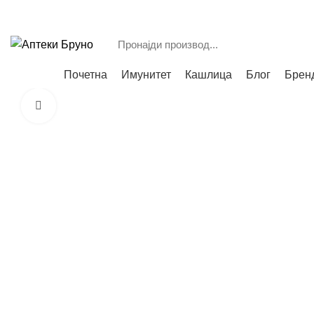
Е: bruno_b1@t.mk
Т: (045) 223-834
;
Категории
Почетна
Имунитет
Кашлица
Блог
Брен
Зголеми