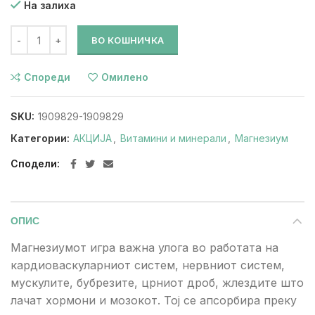
На залиха
ВО КОШНИЧКА
Спореди
Омилено
SKU:
1909829-1909829
Категории:
АКЦИЈА
,
Витамини и минерали
,
Магнезиум
Сподели
ОПИС
Магнезиумот игра важна улога во работата на
кардиоваскуларниот систем, нервниот систем,
мускулите, бубрезите, црниот дроб, жлездите што
лачат хормони и мозокот. Тој се апсорбира преку