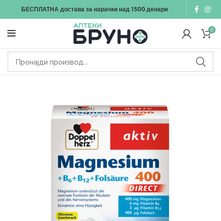
БЕСПЛАТНА достава
за нарачки над
1500
денари
0