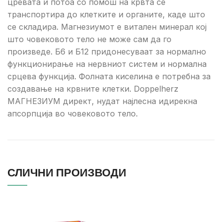
цревата и потоа со помош на крвта се
транспортира до клетките и органите, каде што
се складира. Магнезиумот е витален минерал кој
што човековото тело не може сам да го
произведе. Б6 и Б12 придонесуваат за нормално
функционирање на нервниот систем и нормална
срцева функција. Фолната киселина е потребна за
создавање на крвните клетки. Doppelherz
МАГНЕЗИУМ директ, нудат најлесна идирекна
апсорпција во човековото тело.
СЛИЧНИ ПРОИЗВОДИ