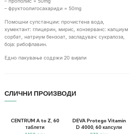
– прополис = 50mg
– фруктоолигосахариди = 50mg
Помошни супстанции: прочистена вода,
хумектант: глицерин, мирис, конзерванс: калциум
сорбат, натриум бензоат, засладувач: сукралоза,
боја: рибофлавин.
Едно пакување содржи 20 вијали
СЛИЧНИ ПРОИЗВОДИ
CENTRUM A to Z, 60
DEVA Protego Vitamin
таблети
D 4000, 60 капсули