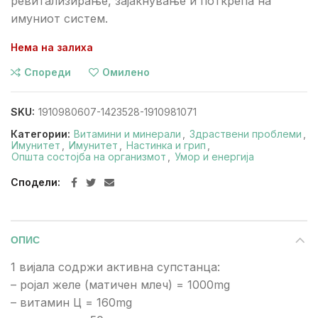
ревитализирање, зајакнување и поткрепа на
имуниот систем.
Нема на залиха
Спореди
Омилено
SKU:
1910980607-1423528-1910981071
Категории:
Витамини и минерали
,
Здраствени проблеми
,
Имунитет
,
Имунитет
,
Настинка и грип
,
Општа состојба на организмот
,
Умор и енергија
Сподели
ОПИС
1 вијала содржи активна супстанца:
– ројал желе (матичен млеч) = 1000mg
– витамин Ц = 160mg