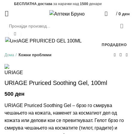
БЕСПЛАТНА достава
за нарачки над
1500
денари
/
0
ден
Зголеми
ПРОДАДЕНО
Дома
Кожни проблеми
URIAGE Pruriced Soothing Gel, 100ml
ден
URIAGE Pruriced Soothing Gel – брзо го смирува
чешањето на кожата, наменет за косматиот дел од
кожата или делови кои се превиткуваат. Гелот брзо го
смирува чешањето на косматите (тилот, градите) и