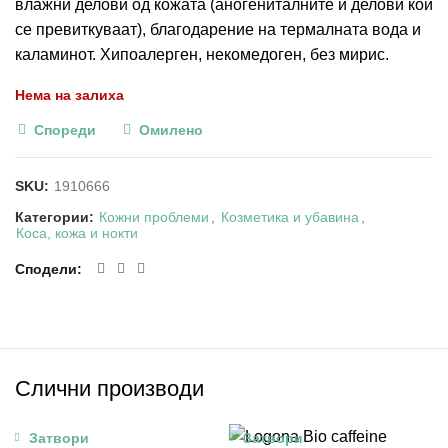
влажни делови од кожата (аногениталните и делови кои
се превиткуваат), благодарение на термалната вода и
каламинот. Хипоалерген, некомедоген, без мирис.
Нема на залиха
Спореди
Омилено
SKU:
1910666
Категории:
Кожни проблеми
,
Козметика и убавина
,
Коса, кожа и нокти
Сподели
Слични производи
Затвори
Затвори