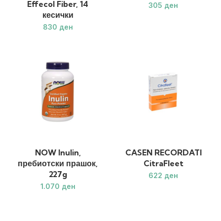
Effecol Fiber, 14
ден
кесички
ден
NOW Inulin,
CASEN RECORDATI
пребиотски прашок,
CitraFleet
227g
ден
ден