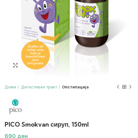
Зголеми
Дома
Дигестивен тракт
Опстипација
PICO Smokvan сируп, 150ml
ден