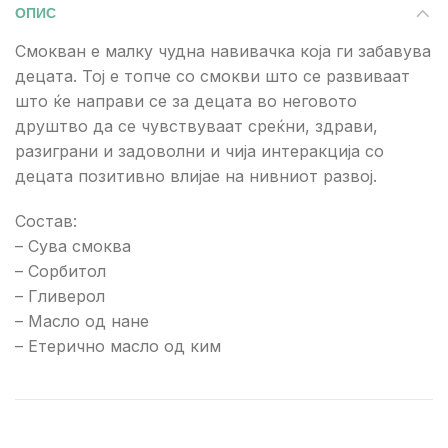
ОПИС
Смокван е малку чудна навивачка која ги забавува
децата. Тој е топче со смокви што се развиваат
што ќе направи се за децата во неговото
друштво да се чувствуваат среќни, здрави,
разиграни и задоволни и чија интеракција со
децата позитивно влијае на нивниот развој.
Состав:
– Сува смоква
– Сорбитол
– Гливерол
– Масло од нане
– Eтерично масло од ким