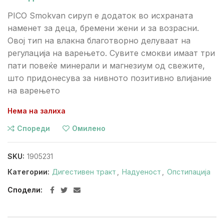
PICO Smokvan сируп е додаток во исхраната
наменет за деца, бремени жени и за возрасни.
Овој тип на влакна благотворно делуваат на
регулација на варењето. Сувите смокви имаат три
пати повеќе минерали и магнезиум од свежите,
што придонесува за нивното позитивно влијание
на варењето
Нема на залиха
Спореди
Омилено
SKU:
1905231
Категории:
Дигестивен тракт
,
Надуеност
,
Опстипација
Сподели