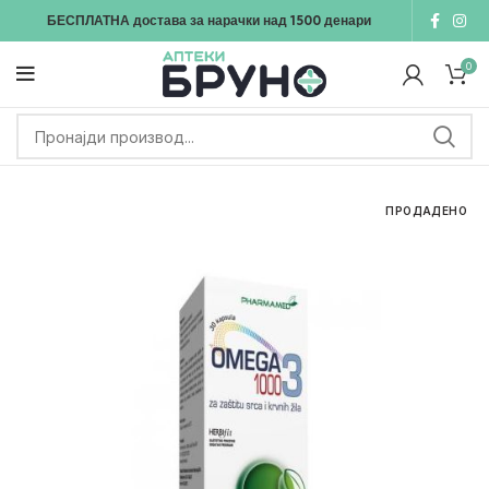
БЕСПЛАТНА достава
за нарачки над
1500
денари
0
ПРОДАДЕНО