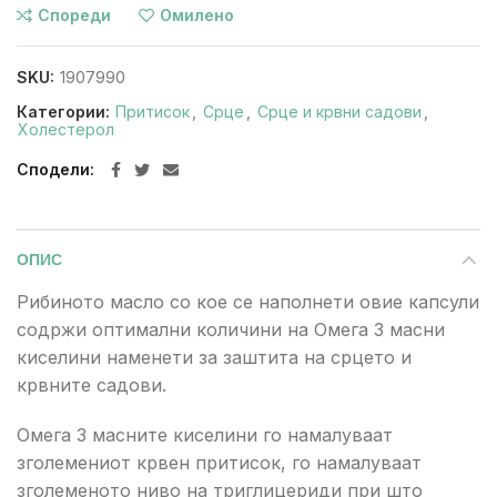
Спореди
Омилено
SKU:
1907990
Категории:
Притисок
,
Срце
,
Срце и крвни садови
,
Холестерол
Сподели
ОПИС
Рибиното масло со кое се наполнети овие капсули
содржи оптимални количини на Омега 3 масни
киселини наменети за заштита на срцето и
крвните садови.
Омега 3 масните киселини го намалуваат
зголемениот крвен притисок, го намалуваат
зголеменото ниво на триглицериди при што