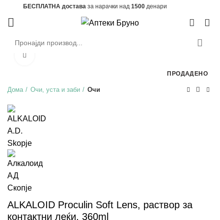
БЕСПЛАТНА достава
за нарачки над
1500
денари
0
Зголеми
ПРОДАДЕНО
Дома
Очи, уста и заби
Очи
ALKALOID Proculin Soft Lens, раствор за
контактни леќи, 360ml