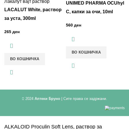
UNIMED PHARMA OCUhyl
LACALUT White, раствор
C, капки за очи, 10ml
за уста, 300ml
ден
ден
ВО КОШНИЧКА
ВО КОШНИЧКА
2024
Аптеки Бруно
| Сите права се задржани.
ALKALOID Proculin Soft Lens, раствор за