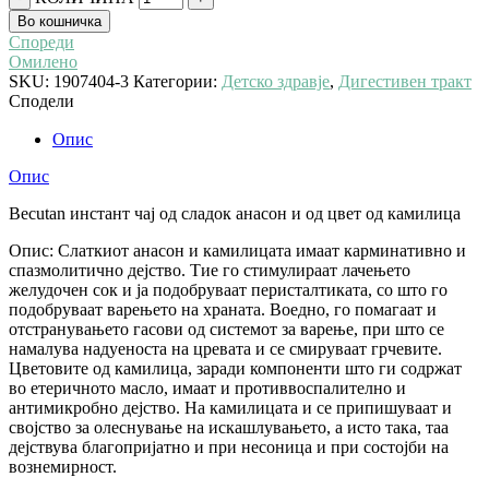
Во кошничка
Спореди
Омилено
SKU:
1907404-3
Категории:
Детско здравје
,
Дигестивен тракт
Сподели
Опис
Опис
Becutan инстант чај од сладок анасон и од цвет од камилица
Опис: Слаткиот анасон и камилицата имаат карминативно и
спазмолитично дејство. Тие го стимулираат лачењето
желудочен сок и ја подобруваат перисталтиката, со што го
подобруваат варењето на храната. Воедно, го помагаат и
отстранувањето гасови од системот за варење, при што се
намалува надуеноста на цревата и се смируваат грчевите.
Цветовите од камилица, заради компоненти што ги содржат
во етеричното масло, имаат и противвоспалително и
антимикробно дејство. На камилицата и се припишуваат и
својство за олеснување на искашлувањето, а исто така, таа
дејствува благопријатно и при несоница и при состојби на
вознемирност.