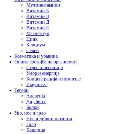
Мултивитамини
Витамин Б
Витамин Ц
Витамин Д
Витамин Е
Магнезиум
Цинк
Калциум
Селен
Козметика и убавина
Општа состојба на организмот
Стрес и несоница
Умор и енергија
Концентрација и помнење
Имунитет
Тегоби
Алергија
Дијабетес
Болки
Уво, нос и грло
Нос и дишни патишта
Грло
Кашлица