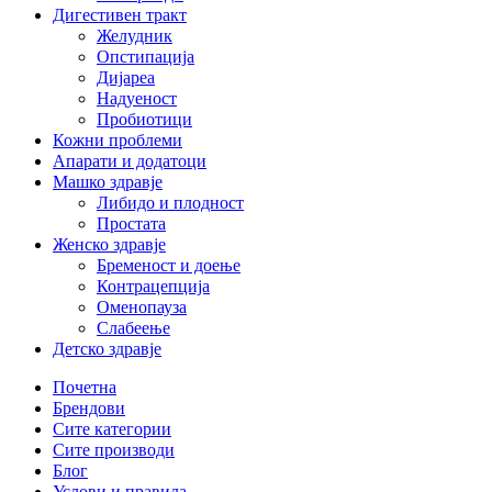
Дигестивен тракт
Желудник
Опстипација
Дијареа
Надуеност
Пробиотици
Кожни проблеми
Апарати и додатоци
Машко здравје
Либидо и плодност
Простата
Женско здравје
Бременост и доење
Контрацепција
Оменопауза
Слабеење
Детско здравје
Почетна
Брендови
Сите категории
Сите производи
Блог
Услови и правила