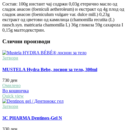
Состав: 100g инстант чај содржи 0,03g етерично масло од
сладок анасон (foeniculi aetheroleum) и екстракт од 4g плод од
сладок анасон (foeniculum vulgare var. dulce mill.) 0,23g
екстракт од цветови од камилица (chamomilla recutita (L)
rausch.syn. matricaria chamomilla L) 36g гликоза 59g caxapoza I
0,15g малтодекстрин.
Слични производи
Затвори
MUSTELA Hydra Bebe, лосион за тело, 300ml
730
ден
Омилено
Во кошничка
Quick view
Затвори
3C PHARMA Dentinox-Gel N
330
ден