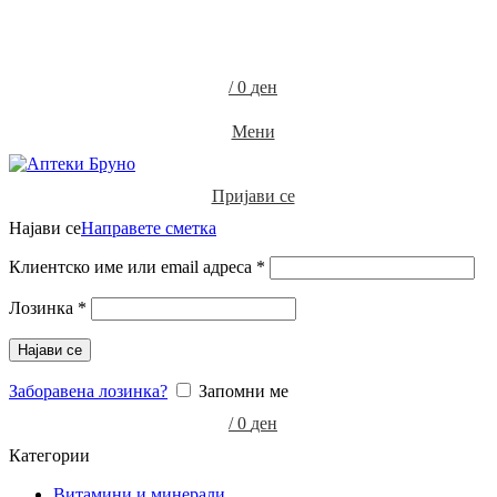
0
0
/
0
ден
Мени
Пријави се
Најави се
Направете сметка
Клиентско име или email адреса
*
Лозинка
*
Најави се
Заборавена лозинка?
Запомни ме
/
0
ден
Категории
Витамини и минерали