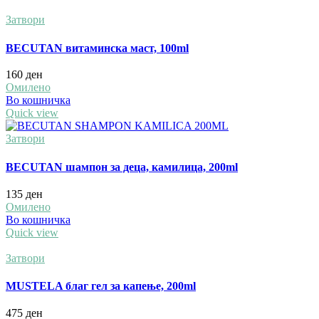
Затвори
BECUTAN витаминска маст, 100ml
160
ден
Омилено
Во кошничка
Quick view
Затвори
BECUTAN шампон за деца, камилица, 200ml
135
ден
Омилено
Во кошничка
Quick view
Затвори
MUSTELA благ гел за капење, 200ml
475
ден