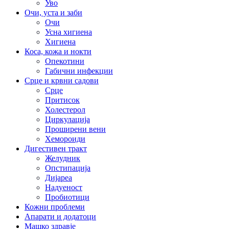
Уво
Очи, уста и заби
Очи
Усна хигиена
Хигиена
Коса, кожа и нокти
Опекотини
Габични инфекции
Срце и крвни садови
Срце
Притисок
Холестерол
Циркулација
Проширени вени
Хемороиди
Дигестивен тракт
Желудник
Опстипација
Дијареа
Надуеност
Пробиотици
Кожни проблеми
Апарати и додатоци
Машко здравје