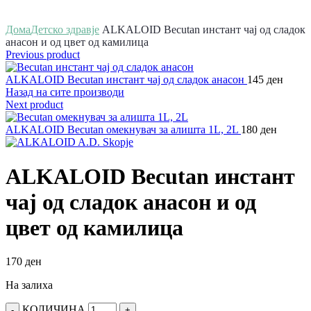
Зголеми
Дома
Детско здравје
ALKALOID Becutan инстант чај од сладок
анасон и од цвет од камилица
Previous product
ALKALOID Becutan инстант чај од сладок анасон
145
ден
Назад на сите производи
Next product
ALKALOID Becutan омекнувач за алишта 1L, 2L
180
ден
ALKALOID Becutan инстант
чај од сладок анасон и од
цвет од камилица
170
ден
На залиха
КОЛИЧИНА