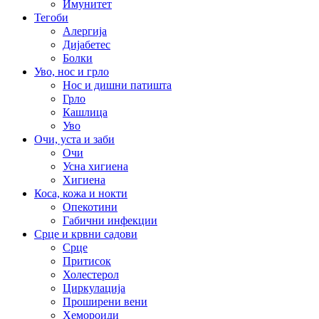
Имунитет
Тегоби
Алергија
Дијабетес
Болки
Уво, нос и грло
Нос и дишни патишта
Грло
Кашлица
Уво
Очи, уста и заби
Очи
Усна хигиена
Хигиена
Коса, кожа и нокти
Опекотини
Габични инфекции
Срце и крвни садови
Срце
Притисок
Холестерол
Циркулација
Проширени вени
Хемороиди