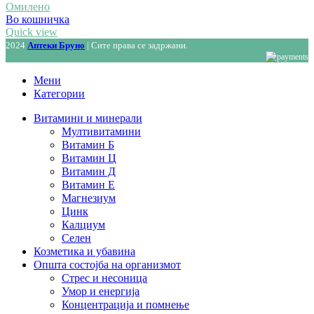
Омилено
Во кошничка
Quick view
2024
Аптеки Бруно
| Сите права се задржани.
Мени
Категории
Витамини и минерали
Мултивитамини
Витамин Б
Витамин Ц
Витамин Д
Витамин Е
Магнезиум
Цинк
Калциум
Селен
Козметика и убавина
Општа состојба на организмот
Стрес и несоница
Умор и енергија
Концентрација и помнење