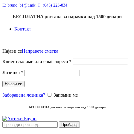
;
Е: bruno_b1@t.mk
Т: (045) 223-834
БЕСПЛАТНА достава
за нарачки над
1500
денари
Контакт
Пријави се
Најави се
Направете сметка
Клиентско име или email адреса
*
Лозинка
*
Најави се
Заборавена лозинка?
Запомни ме
БЕСПЛАТНА достава
за нарачки над
1500
денари
Пребарај