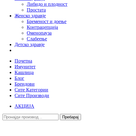
Либидо и плодност
Простата
Женско здравје
Бременост и доење
Контрацепција
Оменопауза
Слабеење
Детско здравје
Почетна
Имунитет
Кашлица
Блог
Брендови
Сите Категории
Сите Производи
АКЦИЈА
Пребарај