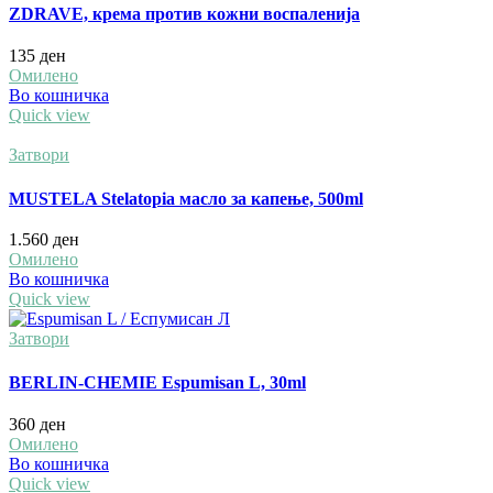
ZDRAVE, крема против кожни воспаленија
135
ден
Омилено
Во кошничка
Quick view
Затвори
MUSTELA Stelatopia масло за капење, 500ml
1.560
ден
Омилено
Во кошничка
Quick view
Затвори
BERLIN-CHEMIE Espumisan L, 30ml
360
ден
Омилено
Во кошничка
Quick view