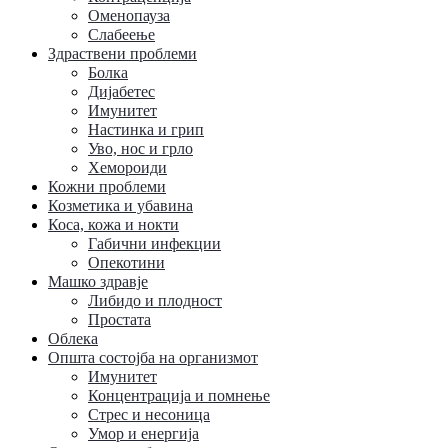
Оменопауза
Слабеење
Здраствени проблеми
Болка
Дијабетес
Имунитет
Настинка и грип
Уво, нос и грло
Хемороиди
Кожни проблеми
Козметика и убавина
Коса, кожа и нокти
Габични инфекции
Опекотини
Машко здравје
Либидо и плодност
Простата
Облека
Општа состојба на организмот
Имунитет
Концентрација и помнење
Стрес и несоница
Умор и енергија