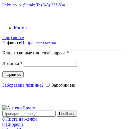
;
Е: bruno_b1@t.mk
Т: (045) 223-834
Контакт
Пријави се
Најави се
Направете сметка
Клиентско име или email адреса
*
Лозинка
*
Најави се
Заборавена лозинка?
Запомни ме
Пребарај
0
Листа на желби
0
Спореди