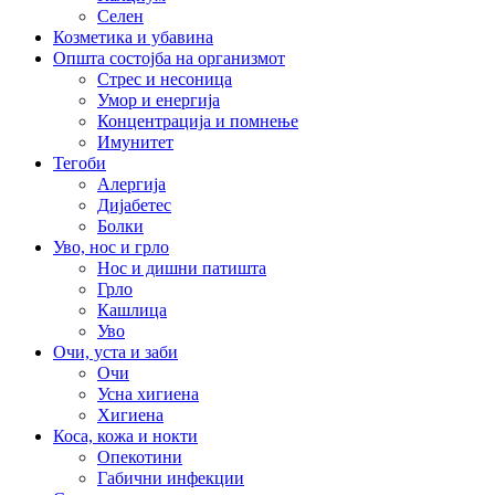
Селен
Козметика и убавина
Општа состојба на организмот
Стрес и несоница
Умор и енергија
Концентрација и помнење
Имунитет
Тегоби
Алергија
Дијабетес
Болки
Уво, нос и грло
Нос и дишни патишта
Грло
Кашлица
Уво
Очи, уста и заби
Очи
Усна хигиена
Хигиена
Коса, кожа и нокти
Опекотини
Габични инфекции