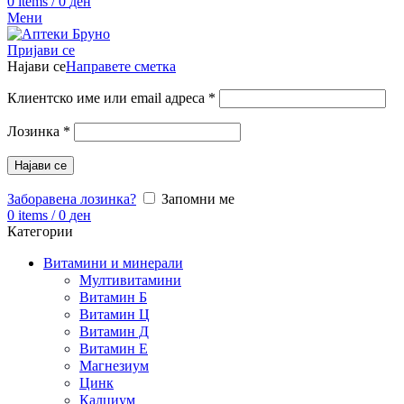
0
items
/
0
ден
Мени
Пријави се
Најави се
Направете сметка
Клиентско име или email адреса
*
Лозинка
*
Најави се
Заборавена лозинка?
Запомни ме
0
items
/
0
ден
Категории
Витамини и минерали
Мултивитамини
Витамин Б
Витамин Ц
Витамин Д
Витамин Е
Магнезиум
Цинк
Калциум