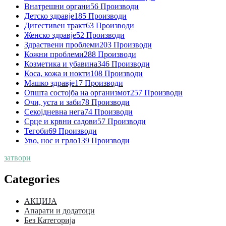
Внатрешни органи
56 Производи
Детско здравје
185 Производи
Дигестивен тракт
63 Производи
Женско здравје
52 Производи
Здраствени проблеми
203 Производи
Кожни проблеми
288 Производи
Козметика и убавина
346 Производи
Коса, кожа и нокти
108 Производи
Машко здравје
17 Производи
Општа состојба на организмот
257 Производи
Очи, уста и заби
78 Производи
Секојдневна нега
74 Производи
Срце и крвни садови
57 Производи
Тегоби
69 Производи
Уво, нос и грло
139 Производи
затвори
Categories
АКЦИЈА
Апарати и додатоци
Без Категорија