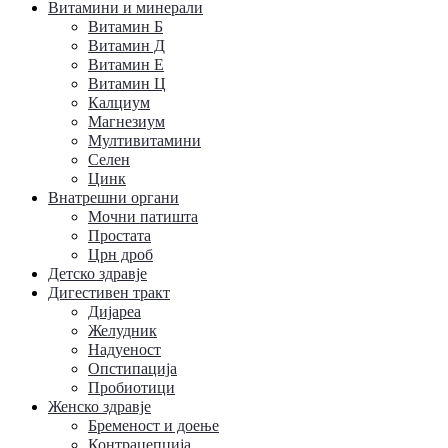
Витамини и минерали
Витамин Б
Витамин Д
Витамин Е
Витамин Ц
Калциум
Магнезиум
Мултивитамини
Селен
Цинк
Внатрешни органи
Мочни патишта
Простата
Црн дроб
Детско здравје
Дигестивен тракт
Дијареа
Желудник
Надуеност
Опстипација
Пробиотици
Женско здравје
Бременост и доење
Контрацепција