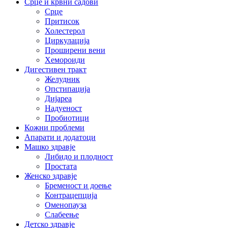
Срце и крвни садови
Срце
Притисок
Холестерол
Циркулација
Проширени вени
Хемороиди
Дигестивен тракт
Желудник
Опстипација
Дијареа
Надуеност
Пробиотици
Кожни проблеми
Апарати и додатоци
Машко здравје
Либидо и плодност
Простата
Женско здравје
Бременост и доење
Контрацепција
Оменопауза
Слабеење
Детско здравје