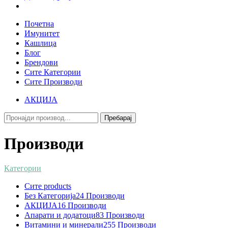
Почетна
Имунитет
Кашлица
Блог
Брендови
Сите Категории
Сите Производи
АКЦИЈА
Пребарај
Производи
Категории
Сите
products
Без Категорија
24 Производи
АКЦИЈА
16 Производи
Апарати и додатоци
83 Производи
Витамини и минерали
255 Производи