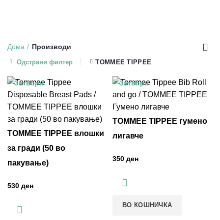
МАШКО ЗДРАВЈЕ
17 ПРОИЗВОДИ
ОПШТА СОСТОЈБА НА ОРГАНИЗМОТ
257 ПРОИЗВОДИ
ОЧИ, УСТА И ЗАБИ
78 ПРОИЗВОДИ
СЕКОЈДНЕВНА НЕГА
74 ПРОИЗВОДИ
СРЦЕ И КРВНИ САДОВИ
57 ПРОИЗВОДИ
ТЕГОБИ
69 ПРОИЗВОДИ
УВО, НОС И ГРЛО
139 ПРОИЗВОДИ
Дома
Производи
Одстрани филтер
TOMMEE TIPPEE
Затвори
Затвори
TOMMEE TIPPEE гумено
TOMMEE TIPPEE влошки
лигавче
за гради (50 во
ден
пакување)
ден
ВО КОШНИЧКА