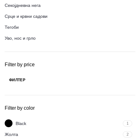
Секојдневна нега
Срце и крвни садови
Тегоби
Уво, нос и грло
Filter by price
ФИЛТЕР
Мин.
Макс.
цена
цена
Filter by color
Black
1
Жолта
2