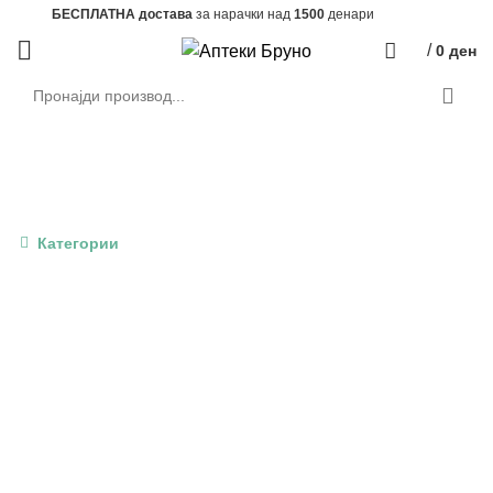
БЕСПЛАТНА достава
за нарачки над
1500
денари
/
0
ден
Производи
Категории
СИТЕ
PRODUCTS
БЕЗ КАТЕГОРИЈА
24 ПРОИЗВОДИ
АКЦИЈА
16 ПРОИЗВОДИ
АПАРАТИ И ДОДАТОЦИ
83 ПРОИЗВОДИ
ВИТАМИНИ И МИНЕРАЛИ
255 ПРОИЗВОДИ
ВНАТРЕШНИ ОРГАНИ
56 ПРОИЗВОДИ
ДЕТСКО ЗДРАВЈЕ
185 ПРОИЗВОДИ
ДИГЕСТИВЕН ТРАКТ
63 ПРОИЗВОДИ
ЖЕНСКО ЗДРАВЈЕ
52 ПРОИЗВОДИ
ЗДРАСТВЕНИ ПРОБЛЕМИ
203 ПРОИЗВОДИ
КОЖНИ ПРОБЛЕМИ
288 ПРОИЗВОДИ
КОЗМЕТИКА И УБАВИНА
346 ПРОИЗВОДИ
КОСА, КОЖА И НОКТИ
108 ПРОИЗВОДИ