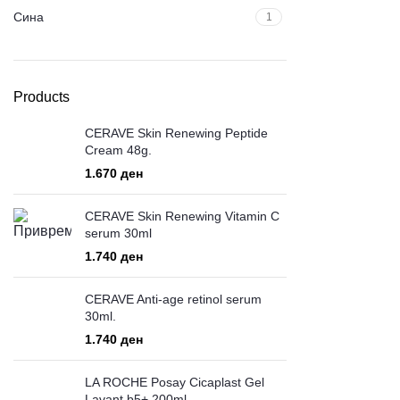
Сина
1
Products
CERAVE Skin Renewing Peptide
Cream 48g.
ден
CERAVE Skin Renewing Vitamin C
serum 30ml
ден
CERAVE Anti-age retinol serum
30ml.
ден
LA ROCHE Posay Cicaplast Gel
Lavant b5+ 200ml.