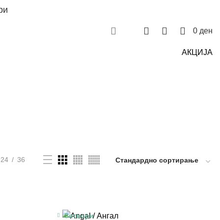
ри
Контакт
Пријави се
0
0
0
0
ден
АКЦИЈА
 И МИНЕРАЛИ
255 ПРОИЗВОДИ
52 ПРОИЗВОДИ
ЗДРАСТВЕНИ ПРОБЛЕМИ
203 ПРОИЗВОДИ
ДРАВЈЕ
17 ПРОИЗВОДИ
ЦЕ И КРВНИ САДОВИ
57 ПРОИЗВОДИ
ТЕГОБИ
69 ПРОИЗВОДИ
24
36
Затвори