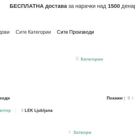
БЕСПЛАТНА достава
за нарачки над
1500
дена
дови
Сите Категории
Сите Производи
Производи
Категории
6 ПРОИЗВОДИ
АПАРАТИ И ДОДАТОЦИ
83 ПРОИЗВОДИ
ВИТАМИНИ
ИЗВОДИ
ДИГЕСТИВЕН ТРАКТ
63 ПРОИЗВОДИ
ЖЕНСКО ЗДРАВЈЕ
6 ПРОИЗВОДИ
КОСА, КОЖА И НОКТИ
108 ПРОИЗВОДИ
МАШКО З
А И ЗАБИ
78 ПРОИЗВОДИ
СЕКОЈДНЕВНА НЕГА
74 ПРОИЗВОДИ
СР
води
Покажи
9
илтер
LEK Ljubljana
Затвори