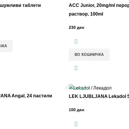
0 шумливи таблети
ACC Јunior, 20mg/ml перо
раствор, 100ml
ден
ЧКА
ВО КОШНИЧКА
Затвори
ANA Angal, 24 пастили
LEK LJUBLJANA Lekadol 
ден