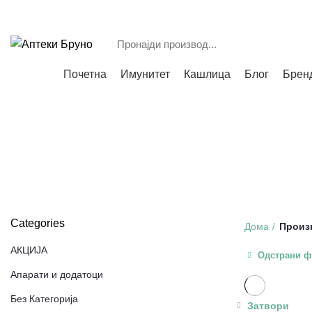
Е: bruno_b1@t.mk
Т: (045) 223-834
;
Категории
Почетна
Имунитет
Кашлица
Блог
Брен
СИТЕ
PRODUCTS
БЕЗ КАТЕГОРИЈА
24 ПРОИЗВОДИ
АКЦИЈА
1
ВНАТРЕШНИ ОРГАНИ
56 ПРОИЗВОДИ
ДЕТСКО ЗДРАВЈЕ
185 ПРО
КОЖНИ ПРОБЛЕМИ
288 ПРОИЗВОДИ
КОЗМЕТИКА И УБАВИНА
34
ОПШТА СОСТОЈБА НА ОРГАНИЗМОТ
257 ПРОИЗВОДИ
ОЧИ, УСТ
УВО, НОС И ГРЛО
139 ПРОИЗВОДИ
Categories
Дома
Произ
АКЦИЈА
Одстрани ф
Апарати и додатоци
Без Категорија
Затвори