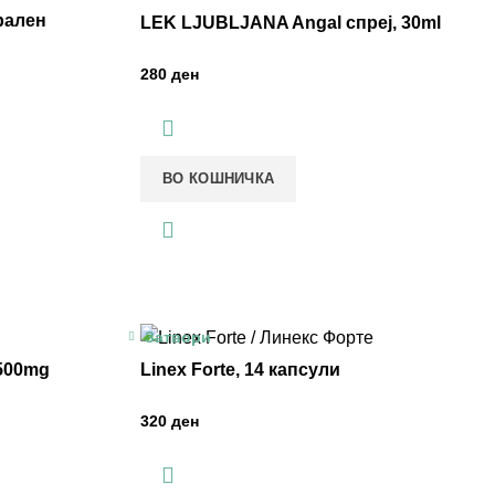
рален
LEK LJUBLJANA Angal спреј, 30ml
ден
ВО КОШНИЧКА
Затвори
500mg
Linex Forte, 14 капсули
ден