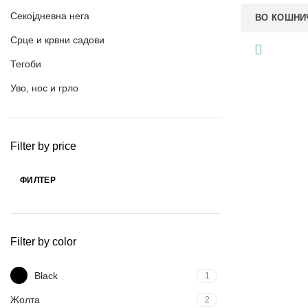
Секојдневна нега
ВО КОШНИ
Срце и крвни садови
Тегоби
Уво, нос и грло
Filter by price
ФИЛТЕР
Мин.
Макс.
цена
цена
Filter by color
Black
1
Жолта
2