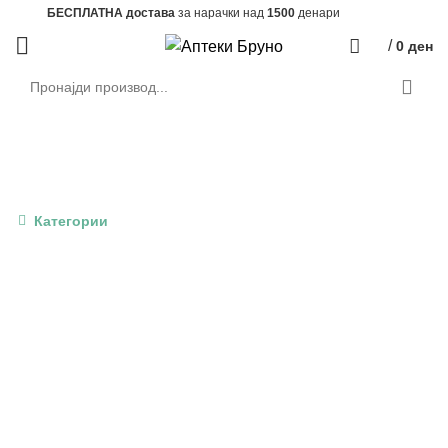
БЕСПЛАТНА достава
за нарачки над
1500
денари
/
0
ден
Производи
Категории
СИТЕ
PRODUCTS
БЕЗ КАТЕГОРИЈА
24 ПРОИЗВОДИ
АКЦИЈА
16 ПРОИЗВОДИ
АПАРАТИ И ДОДАТОЦИ
83 ПРОИЗВОДИ
ВИТАМИНИ И МИНЕРАЛИ
255 ПРОИЗВОДИ
ВНАТРЕШНИ ОРГАНИ
56 ПРОИЗВОДИ
ДЕТСКО ЗДРАВЈЕ
185 ПРОИЗВОДИ
ДИГЕСТИВЕН ТРАКТ
63 ПРОИЗВОДИ
ЖЕНСКО ЗДРАВЈЕ
52 ПРОИЗВОДИ
ЗДРАСТВЕНИ ПРОБЛЕМИ
203 ПРОИЗВОДИ
КОЖНИ ПРОБЛЕМИ
288 ПРОИЗВОДИ
КОЗМЕТИКА И УБАВИНА
346 ПРОИЗВОДИ
КОСА, КОЖА И НОКТИ
108 ПРОИЗВОДИ