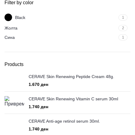
Filter by color
Black
1
Жолта
2
Сина
1
Products
CERAVE Skin Renewing Peptide Cream 48g.
ден
CERAVE Skin Renewing Vitamin C serum 30ml
ден
CERAVE Anti-age retinol serum 30ml.
ден