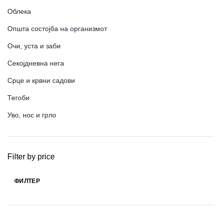
Облека
Општа состојба на организмот
Очи, уста и заби
Секојдневна нега
Срце и крвни садови
Тегоби
Уво, нос и грло
Filter by price
ФИЛТЕР
Мин.
Макс.
цена
цена