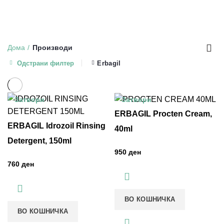
МАШКО ЗДРАВЈЕ
17 ПРОИЗВОДИ
ОПШТА СОСТОЈБА НА ОРГАНИЗМОТ
257 ПРОИЗВОДИ
ОЧИ, УСТА И ЗАБИ
78 ПРОИЗВОДИ
СЕКОЈДНЕВНА НЕГА
74 ПРОИЗВОДИ
СРЦЕ И КРВНИ САДОВИ
57 ПРОИЗВОДИ
ТЕГОБИ
69 ПРОИЗВОДИ
УВО, НОС И ГРЛО
139 ПРОИЗВОДИ
Дома
Производи
Одстрани филтер
Erbagil
Затвори
Затвори
ERBAGIL Procten Cream,
ERBAGIL Idrozoil Rinsing
40ml
Detergent, 150ml
ден
ден
ВО КОШНИЧКА
ВО КОШНИЧКА