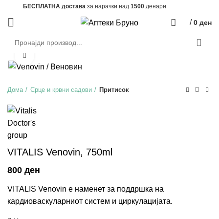
БЕСПЛАТНА достава
за нарачки над
1500
денари
/
0
ден
Зголеми
Дома
Срце и крвни садови
Притисок
VITALIS Venovin, 750ml
ден
VITALIS Venovin е наменет за поддршка на
кардиоваскуларниот систем и циркулацијата.