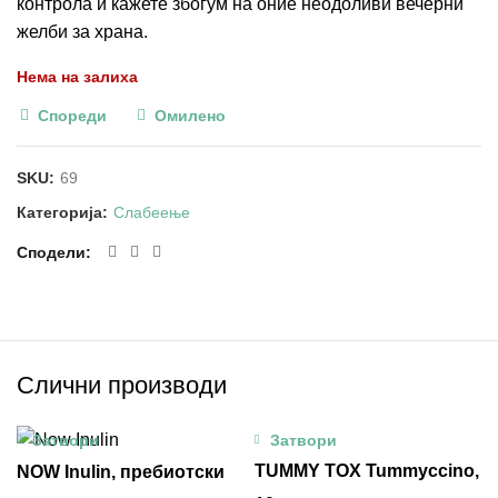
контрола и кажете збогум на оние неодоливи вечерни
желби за храна.
Нема на залиха
Спореди
Омилено
SKU:
69
Категорија:
Слабеење
Сподели
Слични производи
Затвори
Затвори
TUMMY TOX Tummyccino,
NOW Inulin, пребиотски