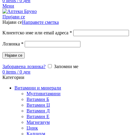
0
items
/
0
ден
Мени
Пријави се
Најави се
Направете сметка
Клиентско име или email адреса
*
Лозинка
*
Најави се
Заборавена лозинка?
Запомни ме
0
items
/
0
ден
Категории
Витамини и минерали
Мултивитамини
Витамин Б
Витамин Ц
Витамин Д
Витамин Е
Магнезиум
Цинк
Калциум