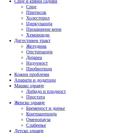
Срце и крвни садови
Срце
Притисок
Холестерол
Циркулација
Проширени вени
Хемороиди
Дигестивен тракт
Желудник
Опстипација
Дијареа
Надуеност
Пробиотици
Кожни проблеми
Апарати и додатоци
Машко здравје
Либидо и плодност
Простата
Женско здравје
Бременост и доење
Контрацепција
Оменопауза
Слабеење
Детско здравје