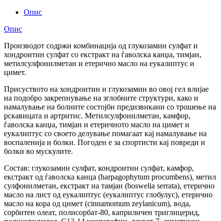
Опис
Опис
Производот содржи комбинација од глукозамин сулфат и
хондроитин сулфат со екстракт на ѓаволска канџа, тимјан,
метилсулфонилметан и етерично масло на еукалиптус и
цимет.
Присуството на хондроитин и глукозамин во овој гел влијае
на подобро закрепнување на зглобните структури, како и
намалување на болните состојби предизвикани со трошење на
рскавицата и артритис. Метилсулфонилметан, камфор,
ѓаволска канџа, тимјан и етеричното масло на цимет и
еукалиптус со своето делување помагаат кај намалување на
воспаленија и болки. Погоден е за спортисти кај повреди и
болки во мускулите.
Состав: глукозамин сулфат, кондроитин сулфат, камфор,
екстракт од ѓаволска канца (harpagophytum procumbens), метил
сулфонилметан, екстракт на тамјан (boswelia serrata), етерично
масло на лист од еукалиптус (еукалиптус глобулус), етерично
масло на кора од цимет (cinnamomum zeylanicum), вода,
сорбитен олеат, полисорбат-80, каприличен триглицерид,