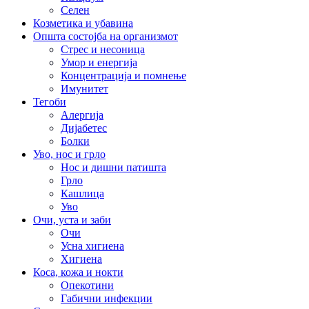
Селен
Козметика и убавина
Општа состојба на организмот
Стрес и несоница
Умор и енергија
Концентрација и помнење
Имунитет
Тегоби
Алергија
Дијабетес
Болки
Уво, нос и грло
Нос и дишни патишта
Грло
Кашлица
Уво
Очи, уста и заби
Очи
Усна хигиена
Хигиена
Коса, кожа и нокти
Опекотини
Габични инфекции