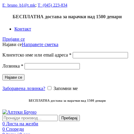
;
Е: bruno_b1@t.mk
Т: (045) 223-834
БЕСПЛАТНА достава
за нарачки над
1500
денари
Контакт
Пријави се
Најави се
Направете сметка
Клиентско име или email адреса
*
Лозинка
*
Најави се
Заборавена лозинка?
Запомни ме
БЕСПЛАТНА достава
за нарачки над
1500
денари
Пребарај
0
Листа на желби
0
Спореди