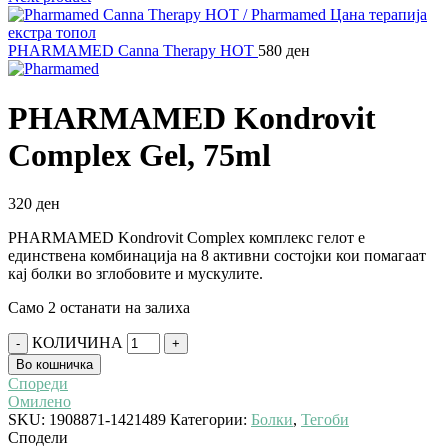
PHARMAMED Canna Therapy HOT
580
ден
PHARMAMED Kondrovit
Complex Gel, 75ml
320
ден
PHARMAMED Kondrovit Complex комплекс гелот е
единствена комбинација на 8 активни состојки кои помагаат
кај болки во зглобовите и мускулите.
Само 2 останати на залиха
КОЛИЧИНА
Во кошничка
Спореди
Омилено
SKU:
1908871-1421489
Категории:
Болки
,
Тегоби
Сподели