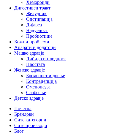
Хемороиди
Дигестивен тракт
Желудник
Опстипација
Дијареа
Надуеност
Пробиотици
Кожни проблеми
Апарати и додатоци
Машко здравје
Либидо и плодност
Простата
Женско здравје
Бременост и доење
Контрацепција
Оменопауза
Слабеење
Детско здравје
Почетна
Брендови
Сите категории
Сите производи
Блог