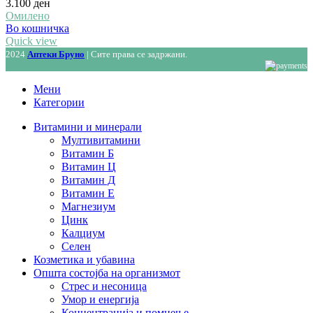
3.100
ден
Омилено
Во кошничка
Quick view
2024
Аптеки Бруно
| Сите права се задржани.
Мени
Категории
Витамини и минерали
Мултивитамини
Витамин Б
Витамин Ц
Витамин Д
Витамин Е
Магнезиум
Цинк
Калциум
Селен
Козметика и убавина
Општа состојба на организмот
Стрес и несоница
Умор и енергија
Концентрација и помнење