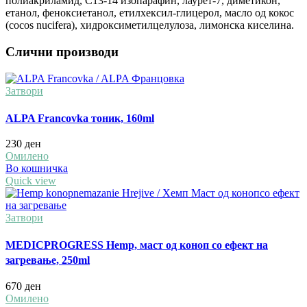
полиакриламид, C13-14 изопарафин, лаурет-7, диметикон,
етанол, феноксиетанол, етилхексил-глицерол, масло од кокос
(cocos nucifera), хидроксиметилцелулоза, лимонска киселина.
Слични производи
Затвори
ALPA Francovka тоник, 160ml
230
ден
Омилено
Во кошничка
Quick view
Затвори
MEDICPROGRESS Hemp, маст од коноп со ефект на
загревање, 250ml
670
ден
Омилено