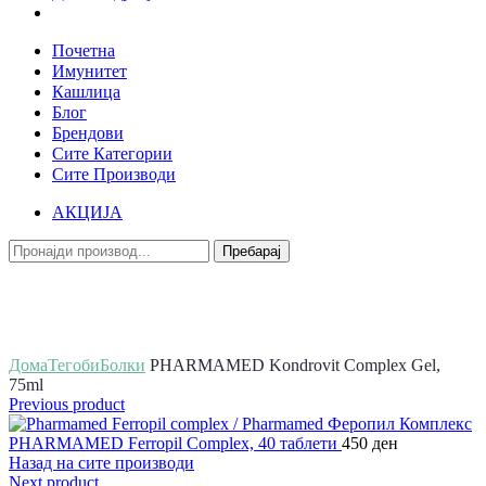
Почетна
Имунитет
Кашлица
Блог
Брендови
Сите Категории
Сите Производи
АКЦИЈА
Пребарај
Зголеми
Дома
Тегоби
Болки
PHARMAMED Kondrovit Complex Gel,
75ml
Previous product
PHARMAMED Ferropil Complex, 40 таблети
450
ден
Назад на сите производи
Next product