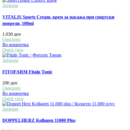
Затвори
VITALIS Sports Cream, крем за масажа при спортски
повреди, 100ml
1.030
ден
Омилено
Во кошничка
Quick view
Затвори
FITOFARM Fitalp Tonic
200
ден
Омилено
Во кошничка
Quick view
Затвори
DOPPELHERZ Kollagen 11000 Plus