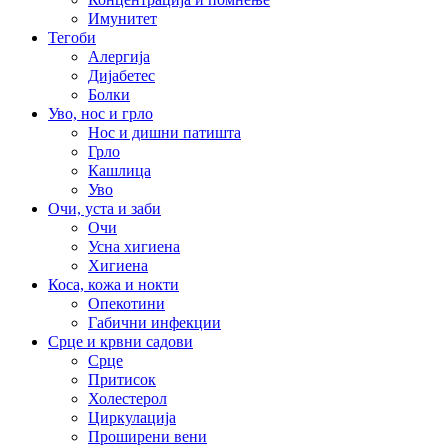
Имунитет
Тегоби
Алергија
Дијабетес
Болки
Уво, нос и грло
Нос и дишни патишта
Грло
Кашлица
Уво
Очи, уста и заби
Очи
Усна хигиена
Хигиена
Коса, кожа и нокти
Опекотини
Габични инфекции
Срце и крвни садови
Срце
Притисок
Холестерол
Циркулација
Проширени вени