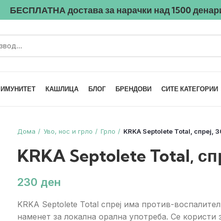
БЕСПЛАТНА достава
за нарачки над
1500
денар
ИМУНИТЕТ
КАШЛИЦА
БЛОГ
БРЕНДОВИ
СИТЕ КАТЕГОРИИ
Дома
Уво, нос и грло
Грло
KRKA Septolete Total, спреј, 
KRKA Septolete Total, сп
ден
KRKA Septolete Total спреј има против-воспалител
наменет за локална орална употреба. Се користи