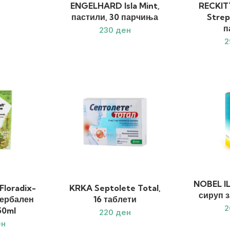
ENGELHARD Isla Mint,
RECKIT
пастили, 30 парчиња
Streps
п
ден
NOBEL IL
loradix-
KRKA Septolete Total,
сируп з
хербален
16 таблети
50ml
ден
ен