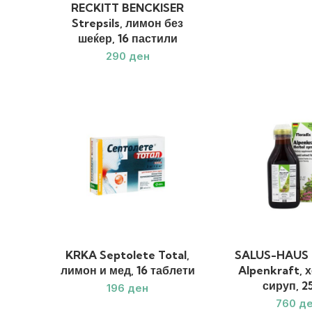
RECKITT BENCKISER
Strepsils, лимон без
шеќер, 16 пастили
ден
KRKA Septolete Total,
SALUS-HAUS F
лимон и мед, 16 таблети
Alpenkraft, 
сируп, 2
ден
д