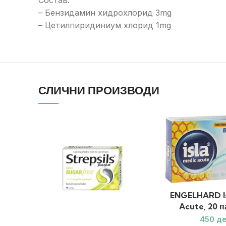
Состав:
– Бензидамин хидрохлорид 3mg
– Цетилпиридиниум хлорид 1mg
СЛИЧНИ ПРОИЗВОДИ
ENGELHARD Is
Acute, 20 
д