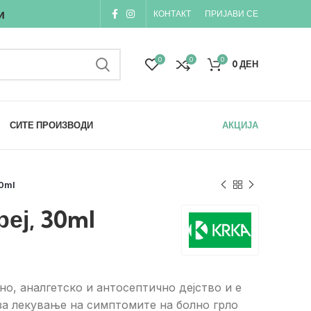
и
КОНТАКТ
ПРИЈАВИ СЕ
0
0
0
0
ДЕН
СИТЕ ПРОИЗВОДИ
АКЦИЈА
30ml
реј, 30ml
но, аналгетско и антосептично дејство и е
 за лекување на симптомите на болно грло