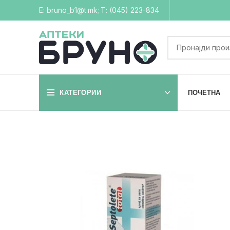
Е: bruno_b1@t.mk
Т: (045) 223-834
;
КАТЕГОРИИ
ПОЧЕТНА