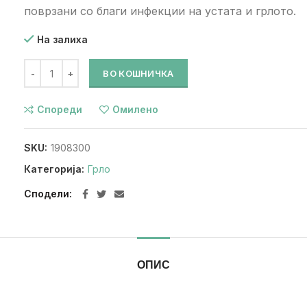
поврзани со благи инфекции на устата и грлото.
На залиха
ВО КОШНИЧКА
Спореди
Омилено
SKU:
1908300
Категорија:
Грло
Сподели
ОПИС