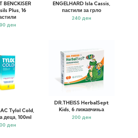
T BENCKISER
ENGELHARD Isla Cassis,
ils Plus, 16
пастили за грло
астили
ден
ден
DR.THEISS HerbalSept
Kids, 6 лижавчиња
AC Tylol Cold,
а деца, 100ml
ден
ден