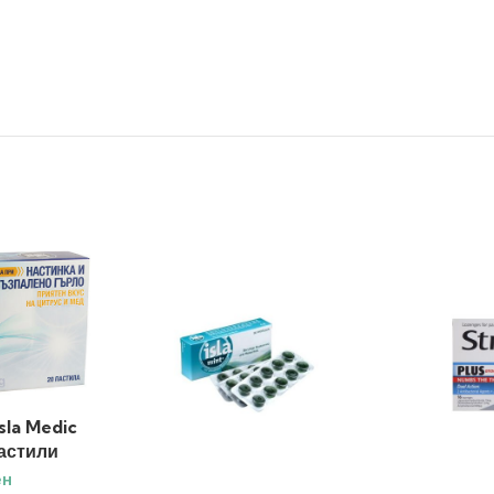
la Medic
пастили
ен