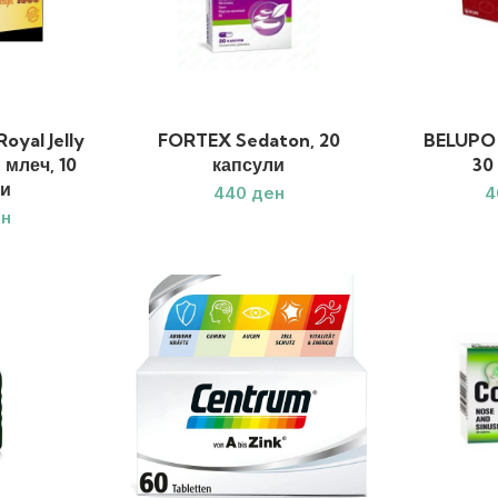
yal Jelly
FORTEX Sedaton, 20
BELUPO 
 млеч, 10
капсули
30
и
ден
н