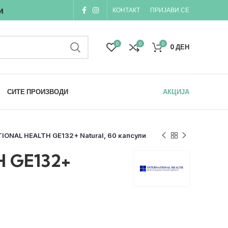
и
КОНТАКТ
ПРИЈАВИ СЕ
0
0
0
0
ДЕН
СИТЕ ПРОИЗВОДИ
АКЦИЈА
IONAL HEALTH GE132+ Natural, 60 капсули
 GE132+