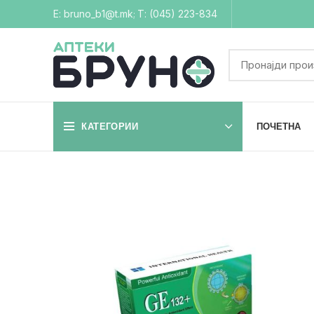
Е: bruno_b1@t.mk
Т: (045) 223-834
;
КАТЕГОРИИ
ПОЧЕТНА