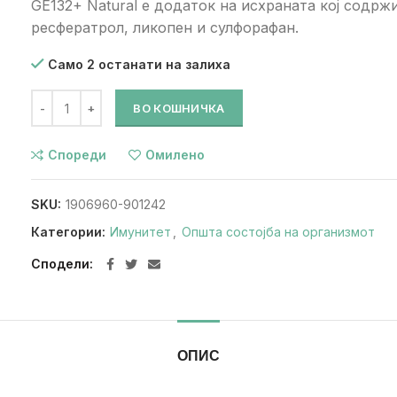
GE132+ Natural е додаток на исхраната кој содрж
ресфератрол, ликопен и сулфорафан.
Само 2 останати на залиха
ВО КОШНИЧКА
Спореди
Омилено
SKU:
1906960-901242
Категории:
Имунитет
,
Општа состојба на организмот
Сподели
ОПИС