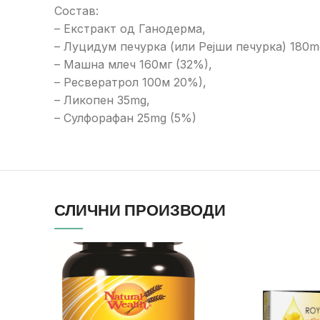
Состав:
– Екстракт од Ганодерма,
– Луцидум печурка (или Рејши печурка) 180m
– Машна млеч 160мг (32%),
– Ресвератрол 100м 20%),
– Ликопен 35mg,
– Сулфорафан 25mg (5%)
СЛИЧНИ ПРОИЗВОДИ