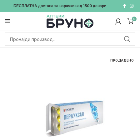
БЕСПЛАТНА достава
за нарачки над
1500
денари
0
ПРОДАДЕНО