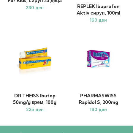
For Kids, сируп за деца
REPLEK Ibuprofen
ден
Aktiv сируп, 100ml
ден
DR.THEISS Ibutop
PHARMASWISS
50mg/g крем, 100g
Rapidol S, 200mg
ден
ден