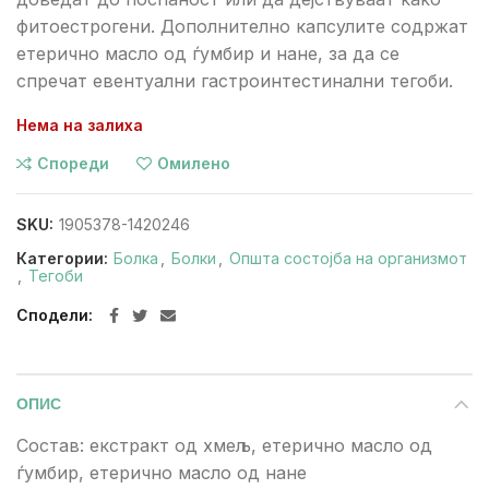
фитоестрогени. Дополнително капсулите содржат
етерично масло од ѓумбир и нане, за да се
спречат евентуални гастроинтестинални тегоби.
Нема на залиха
Спореди
Омилено
SKU:
1905378-1420246
Категории:
Болка
,
Болки
,
Општа состојба на организмот
,
Тегоби
Сподели
ОПИС
Состав: екстракт од хмељ, етерично масло од
ѓумбир, етерично масло од нане