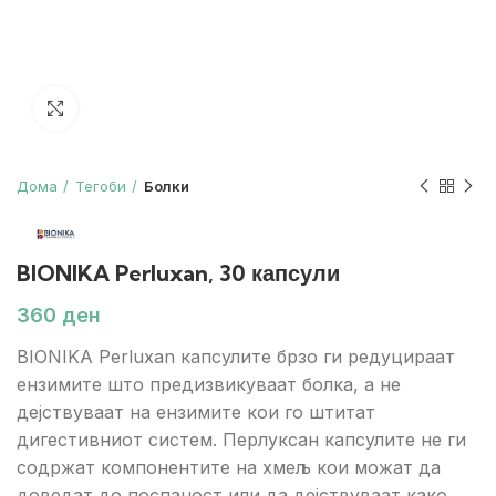
Зголеми
Дома
Тегоби
Болки
BIONIKA Perluxan, 30 капсули
ден
BIONIKA Perluxan капсулите брзо ги редуцираат
ензимите што предизвикуваат болка, а не
дејствуваат на ензимите кои го штитат
дигестивниот систем. Перлуксан капсулите не ги
содржат компонентите на хмељ кои можат да
доведат до поспаност или да дејствуваат како