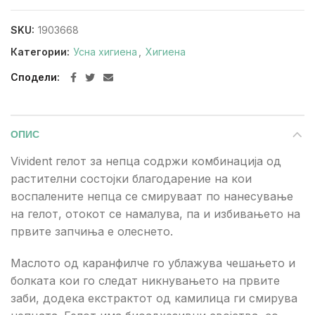
SKU:
1903668
Категории:
Усна хигиена
,
Хигиена
Сподели
ОПИС
Vivident гелот за непца содржи комбинација од
растителни состојки благодарение на кои
воспалените непца се смируваат по нанесување
на гелот, отокот се намалува, па и избивањето на
првите запчиња е олеснето.
Маслото од каранфилче го ублажува чешањето и
болката кои го следат никнувањето на првите
заби, додека екстрактот од камилица ги смирува