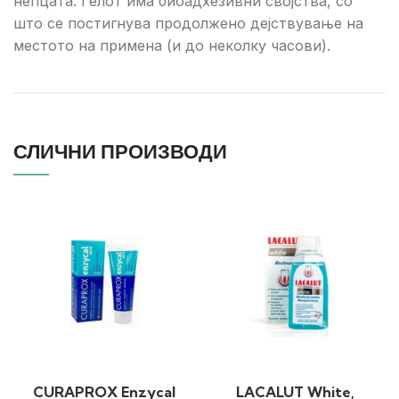
непцата. Гелот има биоадхезивни својства, со
што се постигнува продолжено дејствување на
местото на примена (и до неколку часови).
СЛИЧНИ ПРОИЗВОДИ
CURAPROX Enzycal
LACALUT White,