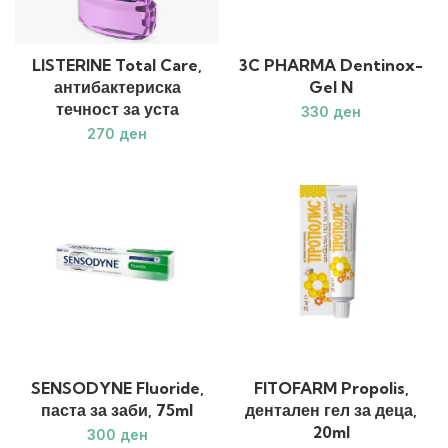
LISTERINE Total Care,
3C PHARMA Dentinox-
антибактериска
Gel N
течност за уста
ден
ден
SENSODYNE Fluoride,
FITOFARM Propolis,
паста за заби, 75ml
дентален гел за деца,
20ml
ден