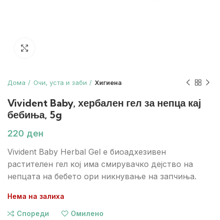
Зголеми
Дома
Очи, уста и заби
Хигиена
Vivident Baby, хербален гел за непца кај
бебиња, 5g
ден
Vivident Baby Herbal Gel е биоадхезивен
растителен гел кој има смирувачко дејство на
непцата на бебето ори никнување на запчиња.
Нема на залиха
Спореди
Омилено