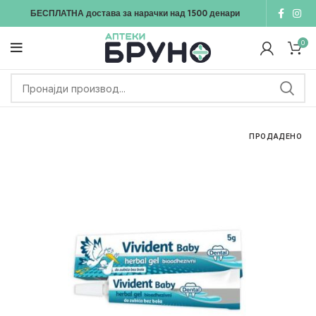
БЕСПЛАТНА достава
за нарачки над
1500
денари
0
ПРОДАДЕНО