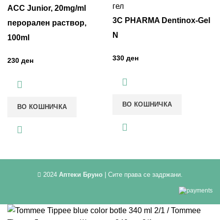
ACC Јunior, 20mg/ml
3C PHARMA Dentinox-Gel
перорален раствор,
N
100ml
ден
ден
ВО КОШНИЧКА
ВО КОШНИЧКА
2024
Аптеки Бруно
| Сите права се задржани.