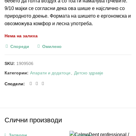
бебето да голта воздух а со тоа ги намалува грчевите.
9/10 мајки се согласни дека ова шише е најслично со
природното доење. Формата на шишето е ергономска и
овозможува комфор и лесна употреба.
Нема на залиха
Спореди
Омилено
SKU:
1909506
Категории:
Апарати и додатоци
,
Детско здравје
Сподели
Слични производи
Затвори
Затвори