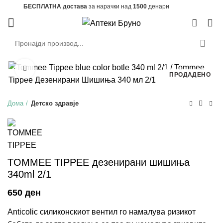
БЕСПЛАТНА достава
за нарачки над
1500
денари
0
Зголеми
ПРОДАДЕНО
Дома
Детско здравје
TOMMEE TIPPEE дезенирани шишиња
340ml 2/1
ден
Anticolic силиконскиот вентил го намалува ризикот