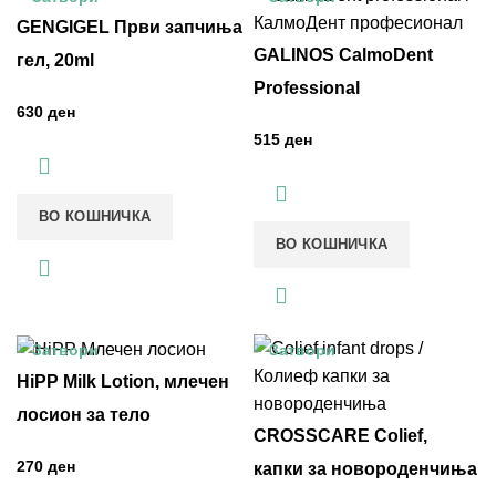
GENGIGEL Први запчиња
GALINOS CalmoDent
гел, 20ml
Professional
ден
ден
ВО КОШНИЧКА
ВО КОШНИЧКА
Затвори
Затвори
HiPP Milk Lotion, млечен
лосион за тело
CROSSCARE Colief,
ден
капки за новороденчиња