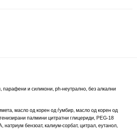
, парафени и силикони, ph-неутрално, без алкални
мета, масло од корен од ѓумбир, масло од корен од
рогенизирани палмини цитратни глицериди, PEG-18
 натриум бензоат, калиум-сорбат, цитрал, еутанол,