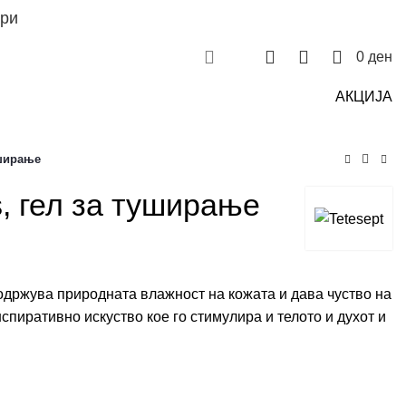
ри
Контакт
Пријави се
0
0
0
0
ден
АКЦИЈА
уширање
, гел за туширање
одржува природната влажност на кожата и дава чуство на
спиративно искуство кое го стимулира и телото и духот и