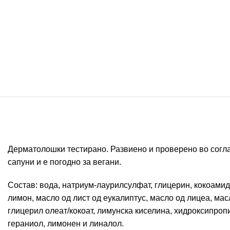
Дерматолошки тестирано. Развиено и проверено во согла
сапуни и е погодно за вегани.
Состав: вода, натриум-лаурилсулфат, глицерин, кокоамидо
лимон, масло од лист од еукалиптус, масло од лицеа, ма
глицерил олеат/кокоат, лимунска киселина, хидроксипроп
гераниол, лимонен и линалол.