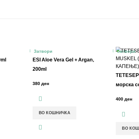
Затвори
Затвори
0ml
ESI Aloe Vera Gel + Argan,
200ml
TETESEPT
ден
морска с
ден
ВО КОШНИЧКА
ВО КО