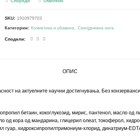
Спореди
Омилено
SKU:
1910979703
Категории:
Козметика и убавина
,
Секојдневна нега
Сподели
ОПИС
сност на актуелните научни достигнувања. Без конзерванси
пропил бетаин, кокоглукозид, мирис, пантенол, масло од ли
сло од кора од мандарина, глицерил олеат, токоферол, хид
ил гуар, хидроксипропилтримониум-хлорид, динатриум-EDTA,