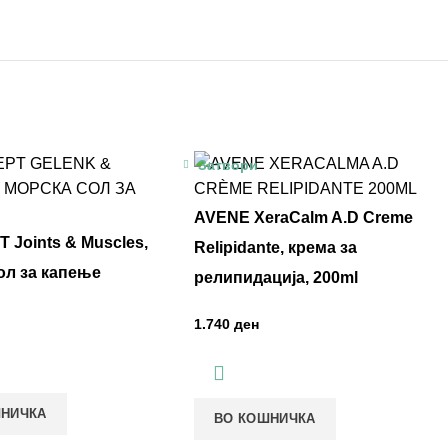
Затвори
AVENE XeraCalm A.D Creme
 Joints & Muscles,
Relipidante, крема за
ол за капење
релипидација, 200ml
ден
ШНИЧКА
ВО КОШНИЧКА