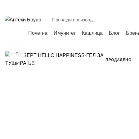
Е: bruno_b1@t.mk
Т: (045) 223-834
;
Категории
Почетна
Имунитет
Кашлица
Блог
Брен
Зголеми
ПРОДАДЕНО