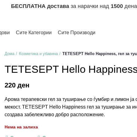
БЕСПЛАТНА достава
за нарачки над
1500
дена
дови
Сите Категории
Сите Производи
Дома
Козметика и убавина
TETESEPT Hello Happiness, гел за т
TETESEPT Hello Happiness
ден
Арома терапевски гел за туширање со ѓумбир и лимон ја 
мекост. TETESEPT Hello Happiness гел за туширање за ин
создава забележливо добро расположение.
Нема на залиха