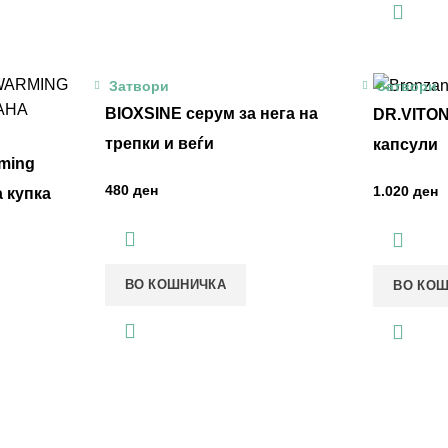
Затвори
Затвори
BIOXSINE серум за нега на
DR.VITON
трепки и веѓи
капсули
ming
ден
ден
 купка
ВО КОШНИЧКА
ВО КО