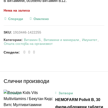
Б витамини, особено витамин Б12.
Нема на залиха
Спореди
Омилено
SKU:
1910446-1422255
Категории:
Витамин Б
,
Витамини и минерали
,
Имунитет
,
Општа состојба на организмот
Сподели
Слични производи
Затвори
Затвори
HEMOFARM Polivit B, 30
филм-обложени таблети