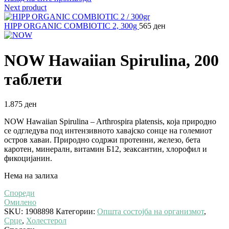
Next product
HIPP ORGANIC COMBIOTIC 2, 300g
565
ден
NOW Hawaiian Spirulina, 200
таблети
1.875
ден
NOW Hawaiian Spirulina – Arthrospira platensis, која природно
се одгледува под интензивното хавајско сонце на големиот
остров хаваи. Природно содржи протеини, железо, бета
каротен, минералн, витамин Б12, зеаксантин, хлорофил и
фикоцијанин.
Нема на залиха
Спореди
Омилено
SKU:
1908898
Категории:
Општа состојба на организмот
,
Срце
,
Холестерол