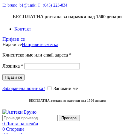
;
Е: bruno_b1@t.mk
Т: (045) 223-834
БЕСПЛАТНА достава
за нарачки над
1500
денари
Контакт
Пријави се
Најави се
Направете сметка
Клиентско име или email адреса
*
Лозинка
*
Најави се
Заборавена лозинка?
Запомни ме
БЕСПЛАТНА достава
за нарачки над
1500
денари
Пребарај
0
Листа на желби
0
Спореди