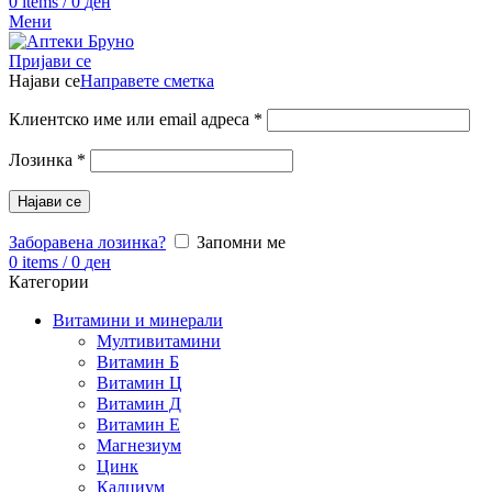
0
items
/
0
ден
Мени
Пријави се
Најави се
Направете сметка
Клиентско име или email адреса
*
Лозинка
*
Најави се
Заборавена лозинка?
Запомни ме
0
items
/
0
ден
Категории
Витамини и минерали
Мултивитамини
Витамин Б
Витамин Ц
Витамин Д
Витамин Е
Магнезиум
Цинк
Калциум