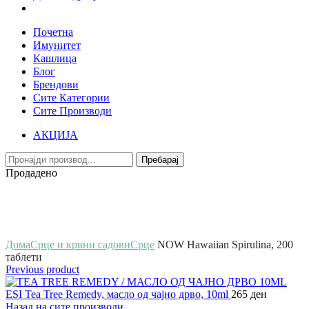
Почетна
Имунитет
Кашлица
Блог
Брендови
Сите Категории
Сите Производи
АКЦИЈА
Пребарај
Продадено
Зголеми
Дома
Срце и крвни садови
Срце
NOW Hawaiian Spirulina, 200
таблети
Previous product
ESI Tea Tree Remedy, масло од чајно дрво, 10ml
265
ден
Назад на сите производи