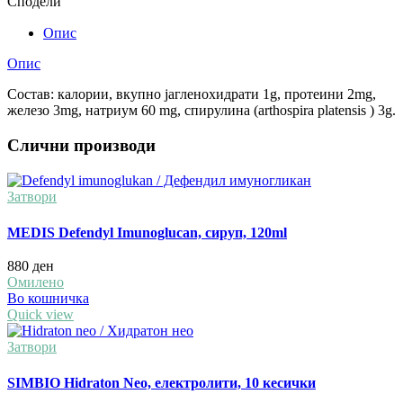
Сподели
Опис
Опис
Состав: калории, вкупно јагленохидрати 1g, протеини 2mg,
железо 3mg, натриум 60 mg, спирулина (arthospira platensis ) 3g.
Слични производи
Затвори
MEDIS Defendyl Imunoglucan, сируп, 120ml
880
ден
Омилено
Во кошничка
Quick view
Затвори
SIMBIO Hidraton Neo, електролити, 10 кесички