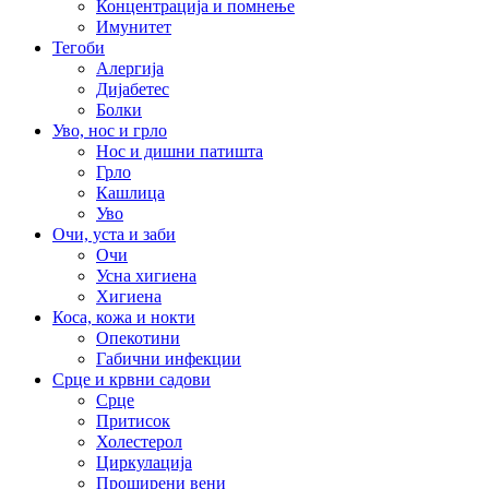
Концентрација и помнење
Имунитет
Тегоби
Алергија
Дијабетес
Болки
Уво, нос и грло
Нос и дишни патишта
Грло
Кашлица
Уво
Очи, уста и заби
Очи
Усна хигиена
Хигиена
Коса, кожа и нокти
Опекотини
Габични инфекции
Срце и крвни садови
Срце
Притисок
Холестерол
Циркулација
Проширени вени