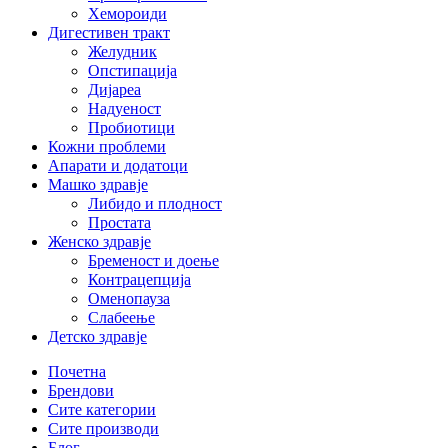
Хемороиди
Дигестивен тракт
Желудник
Опстипација
Дијареа
Надуеност
Пробиотици
Кожни проблеми
Апарати и додатоци
Машко здравје
Либидо и плодност
Простата
Женско здравје
Бременост и доење
Контрацепција
Оменопауза
Слабеење
Детско здравје
Почетна
Брендови
Сите категории
Сите производи
Блог