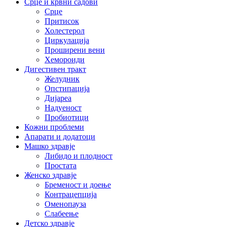
Срце и крвни садови
Срце
Притисок
Холестерол
Циркулација
Проширени вени
Хемороиди
Дигестивен тракт
Желудник
Опстипација
Дијареа
Надуеност
Пробиотици
Кожни проблеми
Апарати и додатоци
Машко здравје
Либидо и плодност
Простата
Женско здравје
Бременост и доење
Контрацепција
Оменопауза
Слабеење
Детско здравје