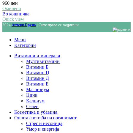
960
ден
Омилено
Во кошничка
Quick view
2024
Аптеки Бруно
| Сите права се задржани.
Мени
Категории
Витамини и минерали
Мултивитамини
Витамин Б
Витамин Ц
Витамин Д
Витамин Е
Магнезиум
Цинк
Калциум
Селен
Козметика и убавина
Општа состојба на организмот
Стрес и несоница
Умор и енергија