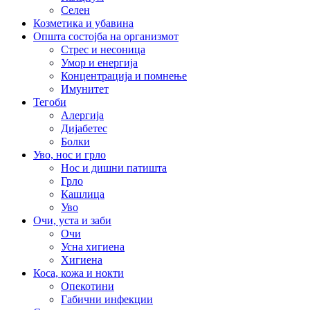
Селен
Козметика и убавина
Општа состојба на организмот
Стрес и несоница
Умор и енергија
Концентрација и помнење
Имунитет
Тегоби
Алергија
Дијабетес
Болки
Уво, нос и грло
Нос и дишни патишта
Грло
Кашлица
Уво
Очи, уста и заби
Очи
Усна хигиена
Хигиена
Коса, кожа и нокти
Опекотини
Габични инфекции