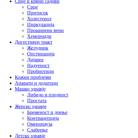
Срце и крвни садови
Срце
Притисок
Холестерол
Циркулација
Проширени вени
Хемороиди
Дигестивен тракт
Желудник
Опстипација
Дијареа
Надуеност
Пробиотици
Кожни проблеми
Апарати и додатоци
Машко здравје
Либидо и плодност
Простата
Женско здравје
Бременост и доење
Контрацепција
Оменопауза
Слабеење
Детско здравје