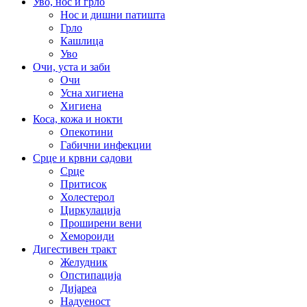
Уво, нос и грло
Нос и дишни патишта
Грло
Кашлица
Уво
Очи, уста и заби
Очи
Усна хигиена
Хигиена
Коса, кожа и нокти
Опекотини
Габични инфекции
Срце и крвни садови
Срце
Притисок
Холестерол
Циркулација
Проширени вени
Хемороиди
Дигестивен тракт
Желудник
Опстипација
Дијареа
Надуеност