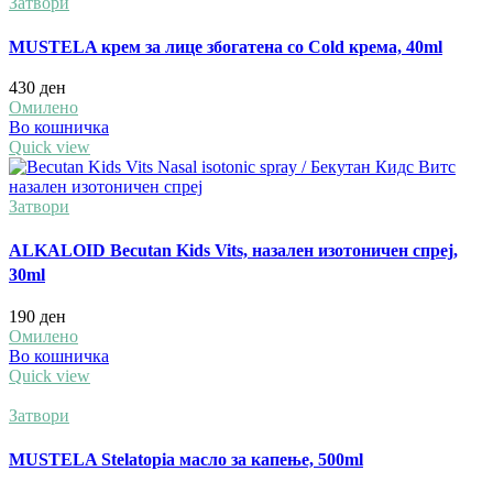
Затвори
MUSTELA крем за лице збогатена со Cold крема, 40ml
430
ден
Омилено
Во кошничка
Quick view
Затвори
ALKALOID Becutan Kids Vits, назален изотоничен спреј,
30ml
190
ден
Омилено
Во кошничка
Quick view
Затвори
MUSTELA Stelatopia масло за капење, 500ml