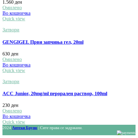
1.560
ден
Омилено
Во кошничка
Quick view
Затвори
GENGIGEL Први запчиња гел, 20ml
630
ден
Омилено
Во кошничка
Quick view
Затвори
ACC Јunior, 20mg/ml перорален раствор, 100ml
230
ден
Омилено
Во кошничка
Quick view
2024
Аптеки Бруно
| Сите права се задржани.