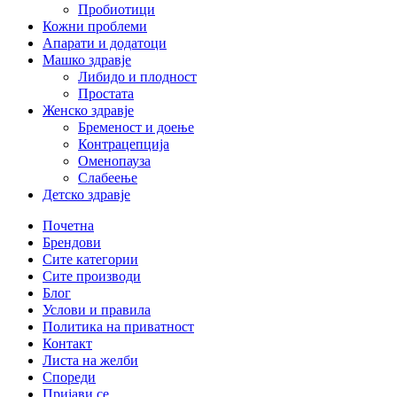
Пробиотици
Кожни проблеми
Апарати и додатоци
Машко здравје
Либидо и плодност
Простата
Женско здравје
Бременост и доење
Контрацепција
Оменопауза
Слабеење
Детско здравје
Почетна
Брендови
Сите категории
Сите производи
Блог
Услови и правила
Политика на приватност
Контакт
Листа на желби
Спореди
Пријави се