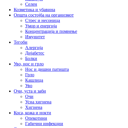
Селен
Козметика и убавина
Општа состојба на организмот
Стрес и несоница
Умор и енергија
Концентрација и помнење
Имунитет
Тегоби
Алергија
Дијабетес
Болки
Уво, нос и грло
Нос и дишни патишта
Грло
Кашлица
Уво
Очи, уста и заби
Очи
Усна хигиена
Хигиена
Коса, кожа и нокти
Опекотини
Габични инфекции