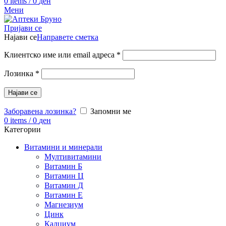
0
items
/
0
ден
Мени
Пријави се
Најави се
Направете сметка
Клиентско име или email адреса
*
Лозинка
*
Најави се
Заборавена лозинка?
Запомни ме
0
items
/
0
ден
Категории
Витамини и минерали
Мултивитамини
Витамин Б
Витамин Ц
Витамин Д
Витамин Е
Магнезиум
Цинк
Калциум