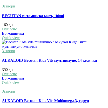
Затвори
BECUTAN витаминска маст, 100ml
160
ден
Омилено
Во кошничка
Quick view
Затвори
ALKALOID Becutan Kids Vits мултиимуно, 14 кесички
350
ден
Омилено
Во кошничка
Quick view
Затвори
ALKALOID Becutan Kids Vits Multiomega-3, сируп