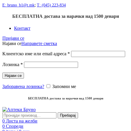
;
Е: bruno_b1@t.mk
Т: (045) 223-834
БЕСПЛАТНА достава
за нарачки над
1500
денари
Контакт
Пријави се
Најави се
Направете сметка
Клиентско име или email адреса
*
Лозинка
*
Најави се
Заборавена лозинка?
Запомни ме
БЕСПЛАТНА достава
за нарачки над
1500
денари
Пребарај
0
Листа на желби
0
Спореди