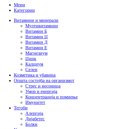
Мени
Категории
Витамини и минерали
Мултивитамини
Витамин Б
Витамин Ц
Витамин Д
Витамин Е
Магнезиум
Цинк
Калциум
Селен
Козметика и убавина
Општа состојба на организмот
Стрес и несоница
Умор и енергија
Концентрација и помнење
Имунитет
Тегоби
Алергија
Дијабетес
Болки