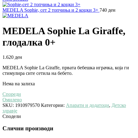
MEDELA Sophie, сет 2 топчиња и 2 коцки 3+
740
ден
MEDELA Sophie La Giraffe,
глодалка 0+
1.620
ден
MEDELA Sophie La Giraffe, првата бебешка играчка, која ги
стимулира сите сетила на бебето.
Нема на залиха
Спореди
Омилено
SKU:
1910979570
Категории:
Апарати и додатоци
,
Детско
здравје
Сподели
Слични производи