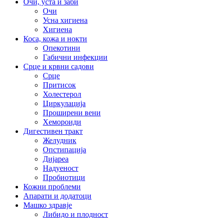
Очи, уста и заби
Очи
Усна хигиена
Хигиена
Коса, кожа и нокти
Опекотини
Габични инфекции
Срце и крвни садови
Срце
Притисок
Холестерол
Циркулација
Проширени вени
Хемороиди
Дигестивен тракт
Желудник
Опстипација
Дијареа
Надуеност
Пробиотици
Кожни проблеми
Апарати и додатоци
Машко здравје
Либидо и плодност