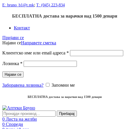
;
Е: bruno_b1@t.mk
Т: (045) 223-834
БЕСПЛАТНА достава
за нарачки над
1500
денари
Контакт
Пријави се
Најави се
Направете сметка
Клиентско име или email адреса
*
Лозинка
*
Најави се
Заборавена лозинка?
Запомни ме
БЕСПЛАТНА достава
за нарачки над
1500
денари
Пребарај
0
Листа на желби
0
Спореди