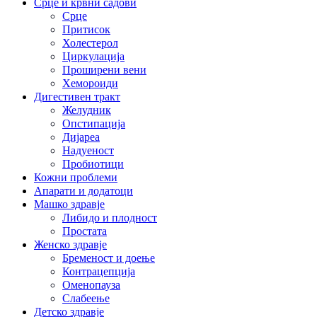
Срце и крвни садови
Срце
Притисок
Холестерол
Циркулација
Проширени вени
Хемороиди
Дигестивен тракт
Желудник
Опстипација
Дијареа
Надуеност
Пробиотици
Кожни проблеми
Апарати и додатоци
Машко здравје
Либидо и плодност
Простата
Женско здравје
Бременост и доење
Контрацепција
Оменопауза
Слабеење
Детско здравје