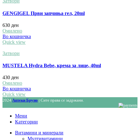
Затвори
GENGIGEL Први запчиња гел, 20ml
630
ден
Омилено
Во кошничка
Quick view
Затвори
MUSTELA Hydra Bebe, крема за лице, 40ml
430
ден
Омилено
Во кошничка
Quick view
2024
Аптеки Бруно
| Сите права се задржани.
Мени
Категории
Витамини и минерали
Мултивитамини