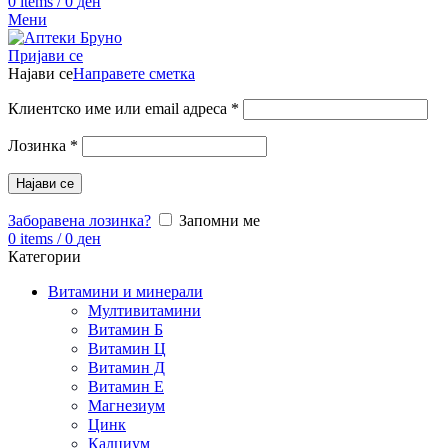
0
items
/
0
ден
Мени
Пријави се
Најави се
Направете сметка
Клиентско име или email адреса
*
Лозинка
*
Најави се
Заборавена лозинка?
Запомни ме
0
items
/
0
ден
Категории
Витамини и минерали
Мултивитамини
Витамин Б
Витамин Ц
Витамин Д
Витамин Е
Магнезиум
Цинк
Калциум