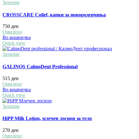
Затвори
CROSSCARE Colief, капки за новороденчиња
750
ден
Омилено
Во кошничка
Quick view
Затвори
GALINOS CalmoDent Professional
515
ден
Омилено
Во кошничка
Quick view
Затвори
HiPP Milk Lotion, млечен лосион за тело
270
ден
Омилено