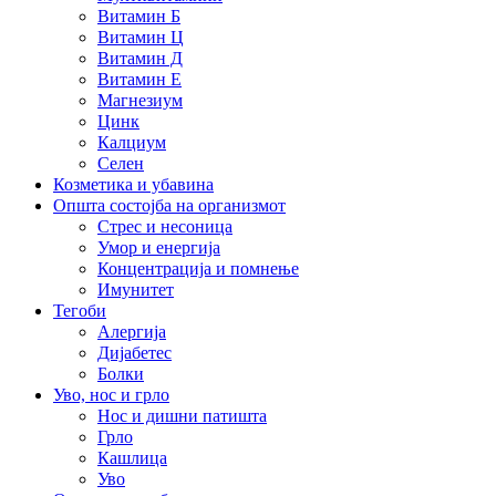
Витамин Б
Витамин Ц
Витамин Д
Витамин Е
Магнезиум
Цинк
Калциум
Селен
Козметика и убавина
Општа состојба на организмот
Стрес и несоница
Умор и енергија
Концентрација и помнење
Имунитет
Тегоби
Алергија
Дијабетес
Болки
Уво, нос и грло
Нос и дишни патишта
Грло
Кашлица
Уво