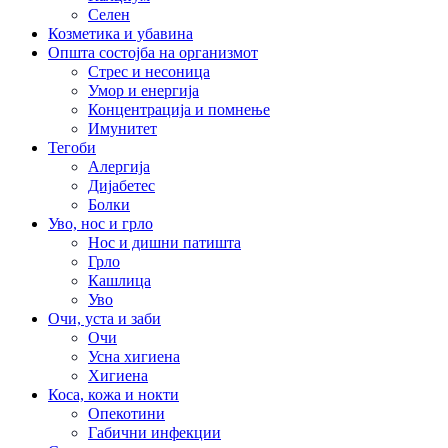
Селен
Козметика и убавина
Општа состојба на организмот
Стрес и несоница
Умор и енергија
Концентрација и помнење
Имунитет
Тегоби
Алергија
Дијабетес
Болки
Уво, нос и грло
Нос и дишни патишта
Грло
Кашлица
Уво
Очи, уста и заби
Очи
Усна хигиена
Хигиена
Коса, кожа и нокти
Опекотини
Габични инфекции