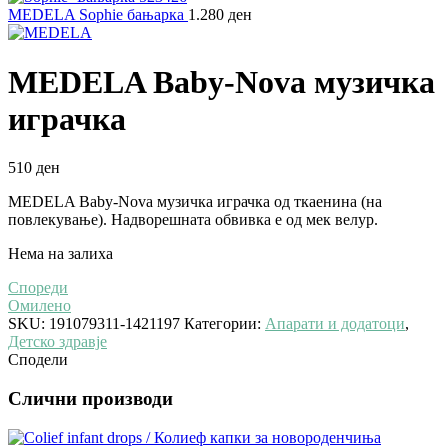
MEDELA Sophie бањарка
1.280
ден
MEDELA Baby-Nova музичка
играчка
510
ден
MEDELA Baby-Nova музичка играчка од ткаенина (на
повлекување). Надворешната обвивка е од мек велур.
Нема на залиха
Спореди
Омилено
SKU:
191079311-1421197
Категории:
Апарати и додатоци
,
Детско здравје
Сподели
Слични производи