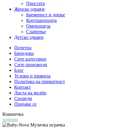
Простата
Женско здравје
Бременост и доење
Контрацепција
Оменопауза
Слабеење
Детско здравје
Почетна
Брендови
Сите категории
Сите производи
Блог
Услови и правила
Политика на приватност
Контакт
Листа на желби
Спореди
Пријави се
Кошничка
затвори