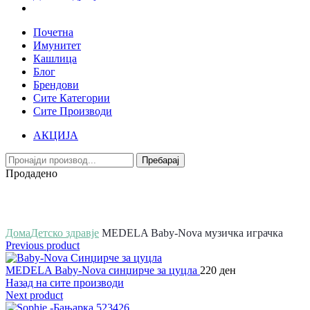
Почетна
Имунитет
Кашлица
Блог
Брендови
Сите Категории
Сите Производи
АКЦИЈА
Пребарај
Продадено
Зголеми
Дома
Детско здравје
MEDELA Baby-Nova музичка играчка
Previous product
MEDELA Baby-Nova синџирче за цуцла
220
ден
Назад на сите производи
Next product