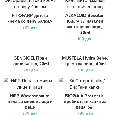
FITOFARM детска
ALKALOID Becutan
крема со перу балсам
Kids Vits, назален
изотоничен спреј,
ден
30ml
ден
GENGIGEL Први
MUSTELA Hydra Bebe,
запчиња гел, 20ml
крема за лице, 40ml
ден
ден
HiPP Waschschaum,
BIOGAIA Protectis,
пена за миење лице и
пробиотски капки за
раце
деца, 5ml
ден
ден