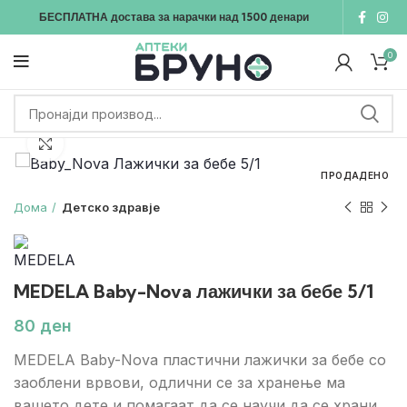
БЕСПЛАТНА достава
за нарачки над
1500
денари
0
Зголеми
ПРОДАДЕНО
Дома
Детско здравје
MEDELA Baby-Nova лажички за бебе 5/1
ден
MEDELA Baby-Nova пластични лажички за бебе со
заоблени врвови, одлични се за хранење ма
вашето дете и помагаат да се научи да се храни