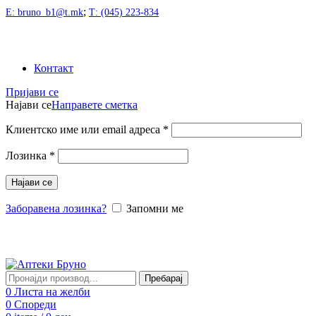
;
Е: bruno_b1@t.mk
Т: (045) 223-834
Контакт
Пријави се
Најави се
Направете сметка
Клиентско име или email адреса
*
Лозинка
*
Најави се
Заборавена лозинка?
Запомни ме
Пребарај
0
Листа на желби
0
Спореди