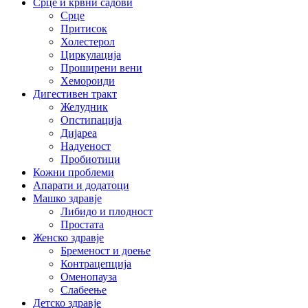
Срце и крвни садови
Срце
Притисок
Холестерол
Циркулација
Проширени вени
Хемороиди
Дигестивен тракт
Желудник
Опстипација
Дијареа
Надуеност
Пробиотици
Кожни проблеми
Апарати и додатоци
Машко здравје
Либидо и плодност
Простата
Женско здравје
Бременост и доење
Контрацепција
Оменопауза
Слабеење
Детско здравје