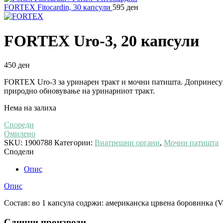
FORTEX Fitocardin, 30 капсули
595
ден
FORTEX Uro-3, 20 капсули
450
ден
FORTEX Uro-3 за уринарен тракт и мочни патишта. Допринесува
природно обновување на уринарниот тракт.
Нема на залиха
Спореди
Омилено
SKU:
1900788
Категории:
Внатрешни органи
,
Мочни патишта
Сподели
Опис
Опис
Состав: во 1 капсула содржи: американска црвена боровинка (Vac
Слични производи