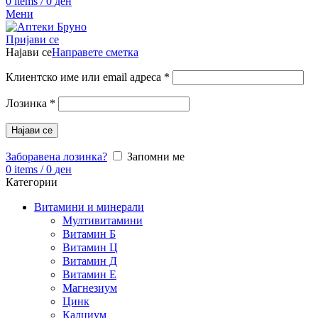
0
items
/
0
ден
Мени
Пријави се
Најави се
Направете сметка
Клиентско име или email адреса
*
Лозинка
*
Најави се
Заборавена лозинка?
Запомни ме
0
items
/
0
ден
Категории
Витамини и минерали
Мултивитамини
Витамин Б
Витамин Ц
Витамин Д
Витамин Е
Магнезиум
Цинк
Калциум