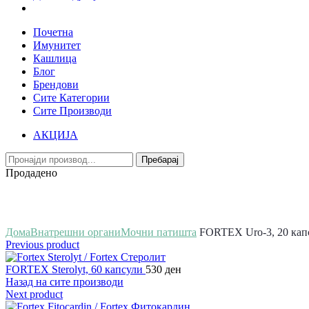
Почетна
Имунитет
Кашлица
Блог
Брендови
Сите Категории
Сите Производи
АКЦИЈА
Пребарај
Продадено
Зголеми
Дома
Внатрешни органи
Мочни патишта
FORTEX Uro-3, 20 кап
Previous product
FORTEX Sterolyt, 60 капсули
530
ден
Назад на сите производи
Next product