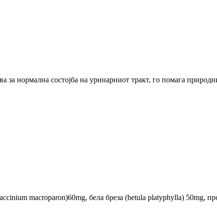
 за нормална состојба на уринарниот тракт, го помага природн
cinium macroparon)60mg, бела бреза (betula platyphylla) 50mg, пр