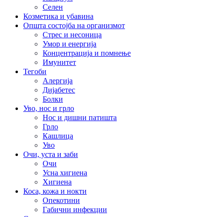
Селен
Козметика и убавина
Општа состојба на организмот
Стрес и несоница
Умор и енергија
Концентрација и помнење
Имунитет
Тегоби
Алергија
Дијабетес
Болки
Уво, нос и грло
Нос и дишни патишта
Грло
Кашлица
Уво
Очи, уста и заби
Очи
Усна хигиена
Хигиена
Коса, кожа и нокти
Опекотини
Габични инфекции