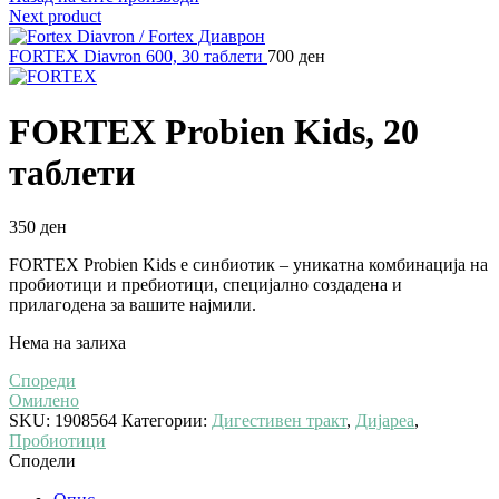
Next product
FORTEX Diavron 600, 30 таблети
700
ден
FORTEX Probien Kids, 20
таблети
350
ден
FORTEX Probien Kids е синбиотик – уникатна комбинација на
пробиотици и пребиотици, специјално создадена и
прилагодена за вашите најмили.
Нема на залиха
Спореди
Омилено
SKU:
1908564
Категории:
Дигестивен тракт
,
Дијареа
,
Пробиотици
Сподели