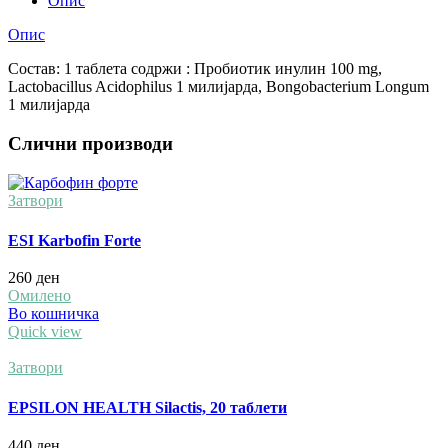
Опис
Опис
Состав: 1 таблета содржи : Пробиотик инулин 100 mg,
Lactobacillus Acidophilus 1 милијарда, Bongobacterium Longum
1 милијарда
Слични производи
Затвори
ESI Karbofin Forte
260
ден
Омилено
Во кошничка
Quick view
Затвори
EPSILON HEALTH Silactis, 20 таблети
440
ден