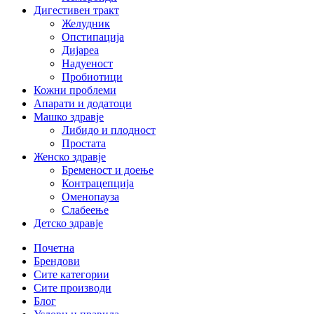
Дигестивен тракт
Желудник
Опстипација
Дијареа
Надуеност
Пробиотици
Кожни проблеми
Апарати и додатоци
Машко здравје
Либидо и плодност
Простата
Женско здравје
Бременост и доење
Контрацепција
Оменопауза
Слабеење
Детско здравје
Почетна
Брендови
Сите категории
Сите производи
Блог