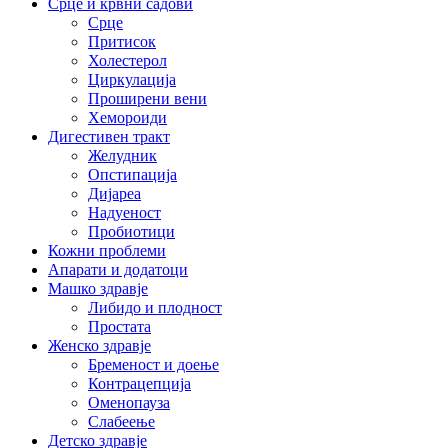
Срце и крвни садови
Срце
Притисок
Холестерол
Циркулација
Проширени вени
Хемороиди
Дигестивен тракт
Желудник
Опстипација
Дијареа
Надуеност
Пробиотици
Кожни проблеми
Апарати и додатоци
Машко здравје
Либидо и плодност
Простата
Женско здравје
Бременост и доење
Контрацепција
Оменопауза
Слабеење
Детско здравје