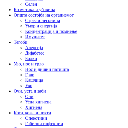
Селен
Козметика и убавина
Општа состојба на организмот
Стрес и несоница
Умор и енергија
Концентрација и помнење
Имунитет
Тегоби
Алергија
Дијабетес
Болки
Уво, нос и грло
Нос и дишни патишта
Грло
Кашлица
Уво
Очи, уста и заби
Очи
Усна хигиена
Хигиена
Коса, кожа и нокти
Опекотини
Габични инфекции