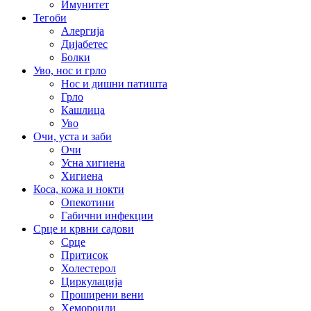
Имунитет
Тегоби
Алергија
Дијабетес
Болки
Уво, нос и грло
Нос и дишни патишта
Грло
Кашлица
Уво
Очи, уста и заби
Очи
Усна хигиена
Хигиена
Коса, кожа и нокти
Опекотини
Габични инфекции
Срце и крвни садови
Срце
Притисок
Холестерол
Циркулација
Проширени вени
Хемороиди