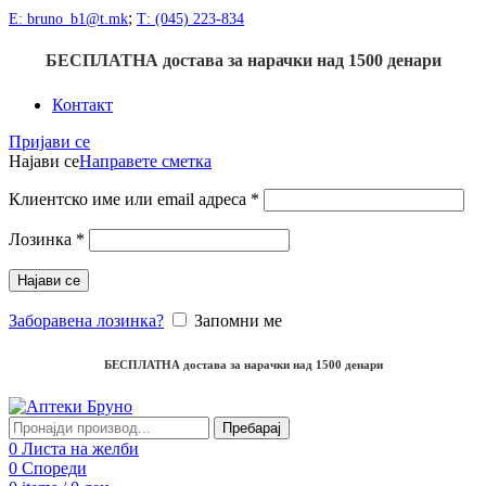
;
Е: bruno_b1@t.mk
Т: (045) 223-834
БЕСПЛАТНА достава
за нарачки над
1500
денари
Контакт
Пријави се
Најави се
Направете сметка
Клиентско име или email адреса
*
Лозинка
*
Најави се
Заборавена лозинка?
Запомни ме
БЕСПЛАТНА достава
за нарачки над
1500
денари
Пребарај
0
Листа на желби
0
Спореди