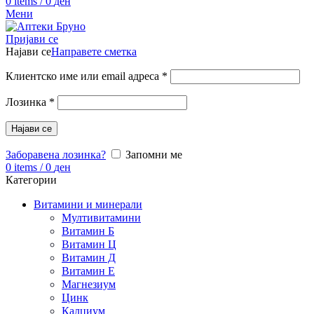
0
items
/
0
ден
Мени
Пријави се
Најави се
Направете сметка
Клиентско име или email адреса
*
Лозинка
*
Најави се
Заборавена лозинка?
Запомни ме
0
items
/
0
ден
Категории
Витамини и минерали
Мултивитамини
Витамин Б
Витамин Ц
Витамин Д
Витамин Е
Магнезиум
Цинк
Калциум