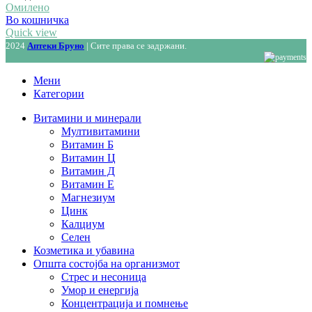
Омилено
Во кошничка
Quick view
2024
Аптеки Бруно
| Сите права се задржани.
Мени
Категории
Витамини и минерали
Мултивитамини
Витамин Б
Витамин Ц
Витамин Д
Витамин Е
Магнезиум
Цинк
Калциум
Селен
Козметика и убавина
Општа состојба на организмот
Стрес и несоница
Умор и енергија
Концентрација и помнење