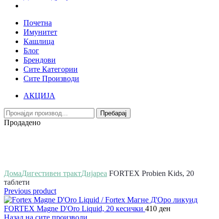
Почетна
Имунитет
Кашлица
Блог
Брендови
Сите Категории
Сите Производи
АКЦИЈА
Пребарај
Продадено
Зголеми
Дома
Дигестивен тракт
Дијареа
FORTEX Probien Kids, 20
таблети
Previous product
FORTEX Magne D'Oro Liquid, 20 кесички
410
ден
Назад на сите производи