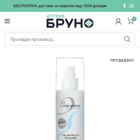
БЕСПЛАТНА достава
за нарачки над
1500
денари
0
ПРОДАДЕНО