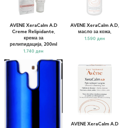
AVENE XeraCalm A.D
AVENE XeraCalm A.D,
Creme Relipidante,
масло за кожа,
крема за
ден
релипидација, 200ml
ден
AVENE XeraCalm A.D