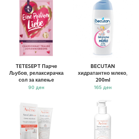
TETESEPT Парче
BECUTAN
Љубов, релаксирачка
хидратантно млеко,
сол за капење
200ml
ден
ден