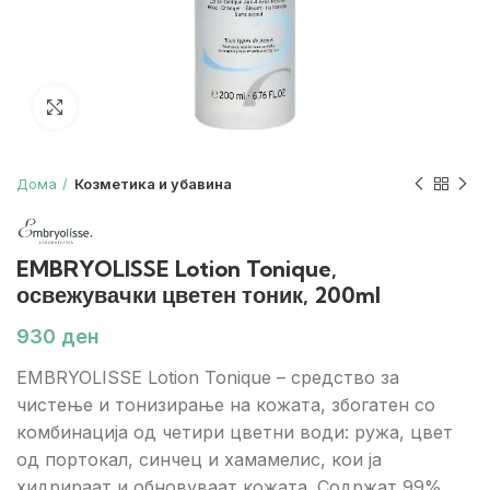
Зголеми
Дома
Козметика и убавина
EMBRYOLISSE Lotion Tonique,
освежувачки цветен тоник, 200ml
ден
EMBRYOLISSE Lotion Tonique – средство за
чистење и тонизирање на кожата, збогатен со
комбинација од четири цветни води: ружа, цвет
од портокал, синчец и хамамелис, кои ја
хидрираат и обновуваат кожата. Содржат 99%